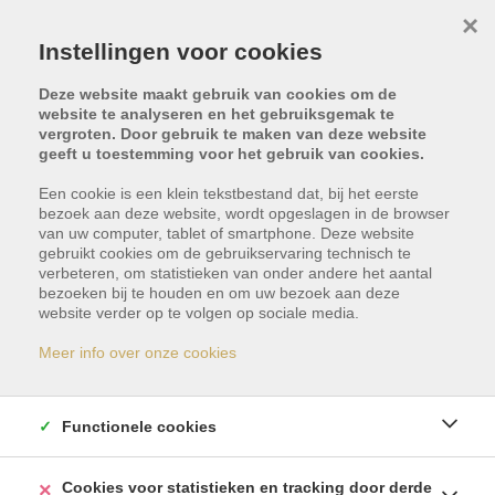
×
Instellingen voor cookies
Deze website maakt gebruik van cookies om de
website te analyseren en het gebruiksgemak te
vergroten. Door gebruik te maken van deze website
geeft u toestemming voor het gebruik van cookies.
Type vastgoed
Locatie
Een cookie is een klein tekstbestand dat, bij het eerste
bezoek aan deze website, wordt opgeslagen in de browser
van uw computer, tablet of smartphone. Deze website
Min. prijs
Max. prijs
gebruikt cookies om de gebruikservaring technisch te
verbeteren, om statistieken van onder andere het aantal
bezoeken bij te houden en om uw bezoek aan deze
website verder op te volgen op sociale media.
Aantal slpk.
ZOEKEN
Meer info over onze cookies
Aanbod in Tenerife
Functionele cookies
Cookies voor statistieken en tracking door derde
108
resultaten gevonden