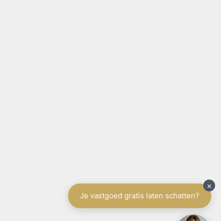
SITE NAVIGATIE
Home
België
Aanbod te koop
Aanbod te huur
Diensten
Schrijf u in
Spanje
Tenerife
Aanbod
Diensten
Schrijf u in
Vakantieverhuur
Contact
Gratis schatting