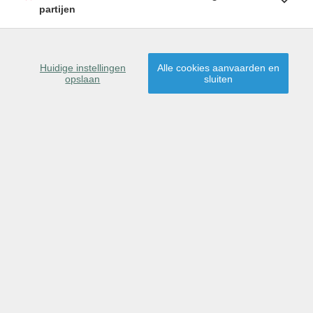
partijen
Sorteer op
gemeente
|
prijs
|
datum
▼
Huidige instellingen
Alle cookies aanvaarden en
WEERGAVE OP KAART
opslaan
sluiten
1
2
3
4
5
…
9