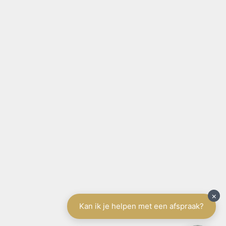
SITE NAVIGATIE
Home
België
Aanbod te koop
Aanbod te huur
Diensten
Schrijf u in
Spanje
Tenerife
Aanbod
Diensten
Schrijf u in
Vakantieverhuur
Contact
Gratis schatting