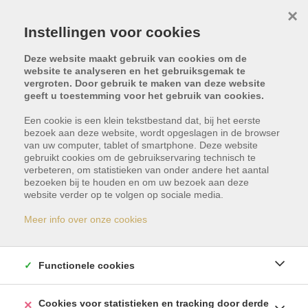
×
Instellingen voor cookies
Deze website maakt gebruik van cookies om de
website te analyseren en het gebruiksgemak te
vergroten. Door gebruik te maken van deze website
geeft u toestemming voor het gebruik van cookies.
Type vastgoed
Locatie
Een cookie is een klein tekstbestand dat, bij het eerste
bezoek aan deze website, wordt opgeslagen in de browser
van uw computer, tablet of smartphone. Deze website
Min. prijs
Max. prijs
gebruikt cookies om de gebruikservaring technisch te
verbeteren, om statistieken van onder andere het aantal
bezoeken bij te houden en om uw bezoek aan deze
website verder op te volgen op sociale media.
Aantal slpk.
ZOEKEN
Meer info over onze cookies
Vakantieverhuur
Functionele cookies
Cookies voor statistieken en tracking door derde
2
resultaten gevonden