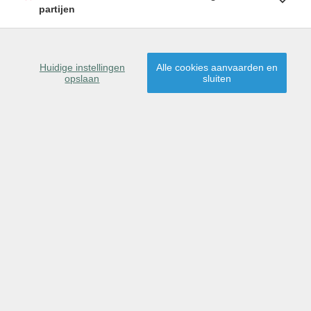
partijen
Sorteer op
gemeente
|
prijs
|
datum
▼
Huidige instellingen
Alle cookies aanvaarden en
WEERGAVE OP KAART
opslaan
sluiten
2
1