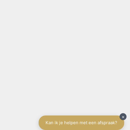
SITE NAVIGATIE
Home
België
Aanbod te koop
Aanbod te huur
Diensten
Schrijf u in
Spanje
Tenerife
Aanbod
Diensten
Schrijf u in
Vakantieverhuur
Contact
Gratis schatting