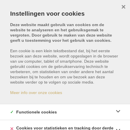
×
Instellingen voor cookies
Deze website maakt gebruik van cookies om de
website te analyseren en het gebruiksgemak te
vergroten. Door gebruik te maken van deze website
geeft u toestemming voor het gebruik van cookies.
Een cookie is een klein tekstbestand dat, bij het eerste
bezoek aan deze website, wordt opgeslagen in de browser
van uw computer, tablet of smartphone. Deze website
gebruikt cookies om de gebruikservaring technisch te
Playa San Juan 1,
verbeteren, om statistieken van onder andere het aantal
bezoeken bij te houden en om uw bezoek aan deze
website verder op te volgen op sociale media.
38687 Guía de Isora
Meer info over onze cookies
Vraagprijs: € 325.000
Functionele cookies
Cookies voor statistieken en tracking door derde