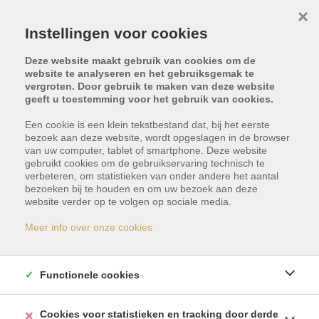
×
Instellingen voor cookies
Deze website maakt gebruik van cookies om de
website te analyseren en het gebruiksgemak te
vergroten. Door gebruik te maken van deze website
geeft u toestemming voor het gebruik van cookies.
Een cookie is een klein tekstbestand dat, bij het eerste
bezoek aan deze website, wordt opgeslagen in de browser
van uw computer, tablet of smartphone. Deze website
gebruikt cookies om de gebruikservaring technisch te
C. Jazmín, 38418 Los
verbeteren, om statistieken van onder andere het aantal
bezoeken bij te houden en om uw bezoek aan deze
website verder op te volgen op sociale media.
Realejos
Meer info over onze cookies
Vraagprijs: € 365.000
Functionele cookies
Cookies voor statistieken en tracking door derde