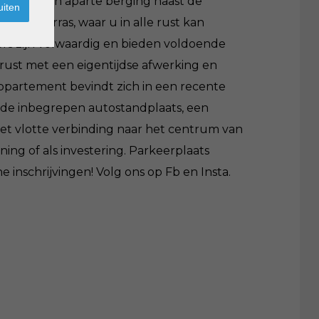
t zich een aparte berging naast de
uiten
 het terras, waar u in alle rust kan
ers zijn volwaardig en bieden voldoende
erust met een eigentijdse afwerking en
 appartement bevindt zich in een recente
 de inbegrepen autostandplaats, een
met vlotte verbinding naar het centrum van
ing of als investering. Parkeerplaats
inschrijvingen! Volg ons op Fb en Insta.