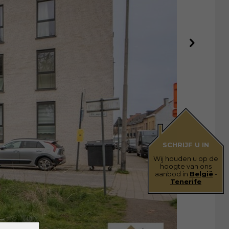
SCHRIJF U IN
Wij houden u op de
hoogte van ons
aanbod in
België
-
Tenerife