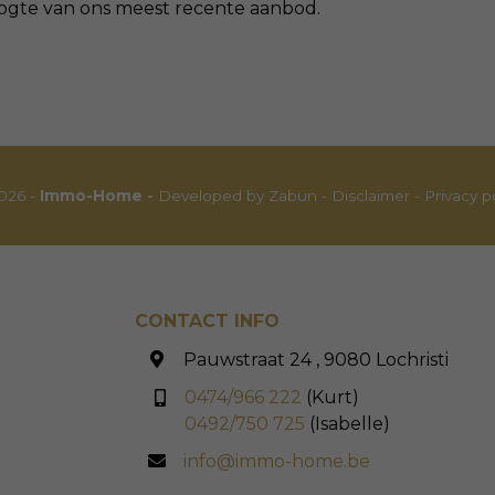
 hoogte van ons meest recente aanbod.
026 -
Immo-Home -
Developed by Zabun
-
Disclaimer
-
Privacy p
CONTACT INFO
Pauwstraat 24 , 9080 Lochristi
0474/966 222
(Kurt)
0492/750 725
(Isabelle)
info@immo-home.be