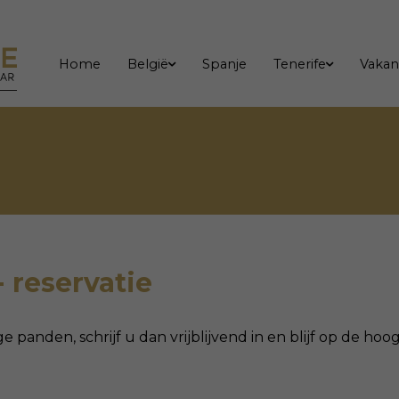
Home
België
Spanje
Tenerife
Vakan
- reservatie
ge panden, schrijf u dan vrijblijvend in en blijf op de h