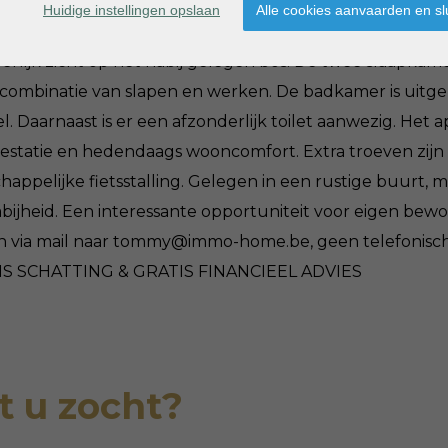
 nodige toestellen en opbergruimte. Aansluitend bevind
Huidige instellingen opslaan
Alle cookies aanvaarden en sl
 voorraad. Vanuit de woonkamer is er directe toegang tot
rlijk zicht op het nabij gelegen bos. De twee slaapkam
n combinatie van slapen en werken. De badkamer is uitg
. Daarnaast is er een afzonderlijk toilet aanwezig. Het
estatie en hedendaags wooncomfort. Extra troeven zijn
ppelijke fietsstalling. Gelegen in een rustige buurt, 
bijheid. Een interessante opportuniteit voor eigen bewon
en via mail naar tommy@immo-home.be, geen telefonische 
TIS SCHATTING & GRATIS FINANCIEEL ADVIES
 u zocht?