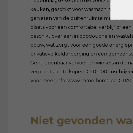
hedendaagse keuken die voorzien is van de
keuken, geschikt voor wasmachines en extra
genieten van de buitenruimte met uitzonde
plaats voor een comfortabel verblijf of ee
beschikt over een inloopdouche en wastafel
bouw, wat zorgt voor een goede energiepr
privatieve kelderberging en een gemeenscha
Gent, openbaar vervoer en winkels in de na
verplicht aan te kopen: €20 000. Inschrijv
Voor meer info: www.immo-home.be. GRA
Niet gevonden wat