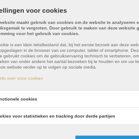
tellingen voor cookies
website maakt gebruik van cookies om de website te analyseren e
iksgemak te vergroten. Door gebruik te maken van deze website g
emming voor het gebruik van cookies.
okie is een klein tekstbestand dat, bij het eerste bezoek aan deze webs
opgeslagen in de browser van uw computer, tablet of smartphone. Dez
e gebruikt cookies om de gebruikservaring technisch te verbeteren, o
tieken van onder andere het aantal bezoeken bij te houden en om uw 
ze website verder op te volgen op sociale media.
nfo over onze cookies
r appartement op toplig
nctionele cookies
okies voor statistieken en tracking door derde partijen
et terras, gelegen in een rustige woonomgeving in S
dt een praktische indeling met aangename lichtinval. De