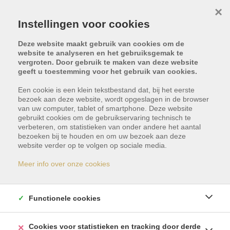
×
Instellingen voor cookies
Deze website maakt gebruik van cookies om de
website te analyseren en het gebruiksgemak te
vergroten. Door gebruik te maken van deze website
geeft u toestemming voor het gebruik van cookies.
Een cookie is een klein tekstbestand dat, bij het eerste
bezoek aan deze website, wordt opgeslagen in de browser
van uw computer, tablet of smartphone. Deze website
gebruikt cookies om de gebruikservaring technisch te
verbeteren, om statistieken van onder andere het aantal
bezoeken bij te houden en om uw bezoek aan deze
Dit pand is met optie -
website verder op te volgen op sociale media.
reservatie
Meer info over onze cookies
Indien u geïnteresseerd bent in gelijkaardige
Functionele cookies
panden, schrijf u dan vrijblijvend in en blijf op de
hoogte van ons meest recente aanbod.
Cookies voor statistieken en tracking door derde