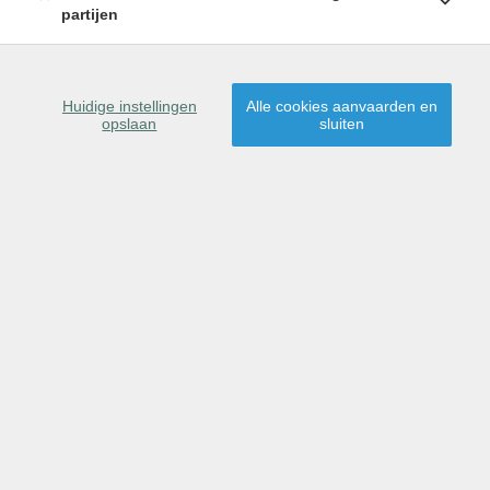
partijen
SCHRIJF U IN
Huidige instellingen
Alle cookies aanvaarden en
opslaan
sluiten
9185 Wachtebeke
Dit pand is gereserveerd
voor verkoop.