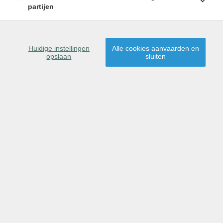
partijen
SCHRIJF U IN
Huidige instellingen
Alle cookies aanvaarden en
opslaan
sluiten
9160 Lokeren
Dit pand is gereserveerd
voor verkoop.