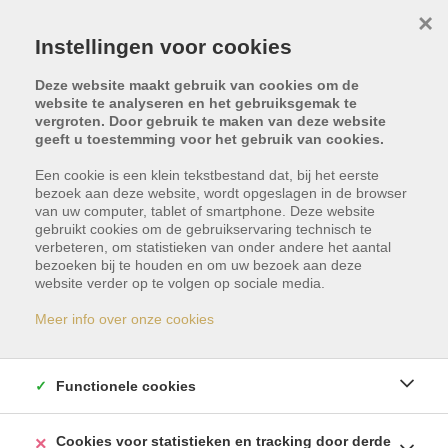
×
Instellingen voor cookies
Deze website maakt gebruik van cookies om de
website te analyseren en het gebruiksgemak te
vergroten. Door gebruik te maken van deze website
geeft u toestemming voor het gebruik van cookies.
Een cookie is een klein tekstbestand dat, bij het eerste
bezoek aan deze website, wordt opgeslagen in de browser
van uw computer, tablet of smartphone. Deze website
gebruikt cookies om de gebruikservaring technisch te
verbeteren, om statistieken van onder andere het aantal
bezoeken bij te houden en om uw bezoek aan deze
Dit pand is met optie -
website verder op te volgen op sociale media.
reservatie
Meer info over onze cookies
Indien u geïnteresseerd bent in gelijkaardige
Functionele cookies
panden, schrijf u dan vrijblijvend in en blijf op de
hoogte van ons meest recente aanbod.
Cookies voor statistieken en tracking door derde