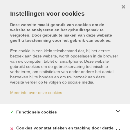
×
Instellingen voor cookies
Deze website maakt gebruik van cookies om de
website te analyseren en het gebruiksgemak te
vergroten. Door gebruik te maken van deze website
geeft u toestemming voor het gebruik van cookies.
Een cookie is een klein tekstbestand dat, bij het eerste
bezoek aan deze website, wordt opgeslagen in de browser
van uw computer, tablet of smartphone. Deze website
gebruikt cookies om de gebruikservaring technisch te
verbeteren, om statistieken van onder andere het aantal
bezoeken bij te houden en om uw bezoek aan deze
Dit pand is met optie -
website verder op te volgen op sociale media.
reservatie
Meer info over onze cookies
Indien u geïnteresseerd bent in gelijkaardige
Functionele cookies
panden, schrijf u dan vrijblijvend in en blijf op de
hoogte van ons meest recente aanbod.
Cookies voor statistieken en tracking door derde