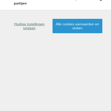
partijen
SCHRIJF U IN
Huidige instellingen
Alle cookies aanvaarden en
opslaan
sluiten
9060 Zelzate
Dit pand is gereserveerd
voor verkoop.