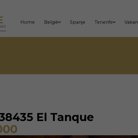
Home
België
Spanje
Tenerife
Vakan
, 38435 El Tanque
000