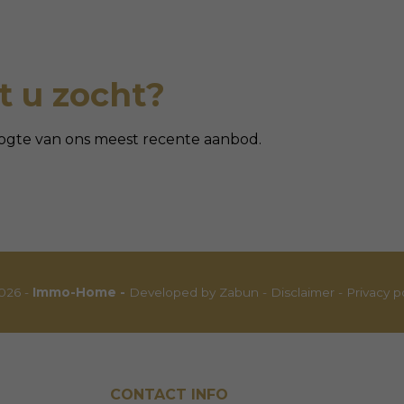
 u zocht?
 hoogte van ons meest recente aanbod.
026 -
Immo-Home -
Developed by Zabun
-
Disclaimer
-
Privacy p
CONTACT INFO