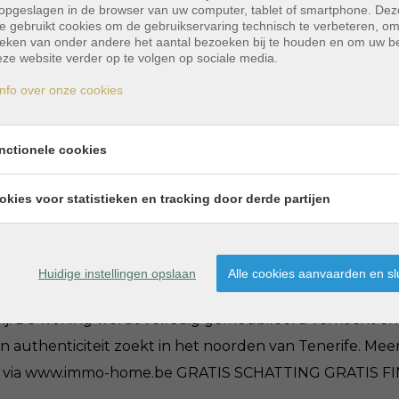
opgeslagen in de browser van uw computer, tablet of smartphone. Dez
e gebruikt cookies om de gebruikservaring technisch te verbeteren, o
tieken van onder andere het aantal bezoeken bij te houden en om uw 
ze website verder op te volgen op sociale media.
risch huis met zwembad
nfo over onze cookies
hoogte in de gemeente El Tanque, bevindt deze woning z
nctionele cookies
ische Oceaan en de omliggende bergen. Ref:I.H.S.FINC002.
ng met dikke muren van vulkanisch gesteente en Canari
okies voor statistieken en tracking door derde partijen
tapklaar, met een woon-/eetkamer en open keuken, 2 sla
met zee- en bergzicht. Verder beschikt de woning over 
n een privézwembad met apart toilet. Ondanks de landeli
Huidige instellingen opslaan
Alle cookies aanvaarden en sl
historische Garachico met zijn natuurlijke zwembaden. Ook
ij. De woning wordt volledig gemeubileerd verkocht en
 en authenticiteit zoekt in het noorden van Tenerife. Me
info via www.immo-home.be GRATIS SCHATTING GRATIS 