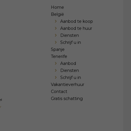
Home
België
Aanbod te koop
Aanbod te huur
Diensten
Schrijf u in
Spanje
Tenerife
Aanbod
Diensten
Schrijf u in
Vakantieverhuur
Contact
Gratis schatting
el
r