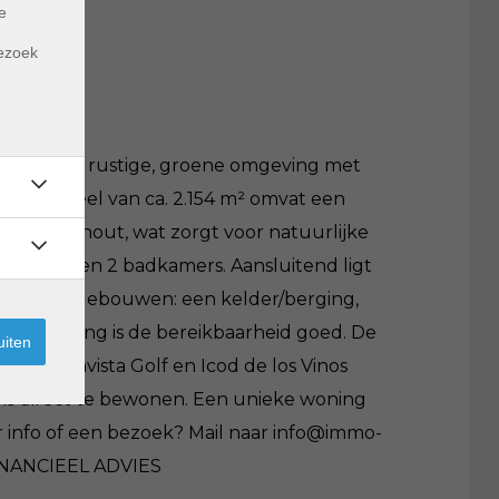
e
m
bezoek
ich in een rustige, groene omgeving met
 Het perceel van ca. 2.154 m² omvat een
sch theehout, wat zorgt voor natuurlijke
apkamers en 2 badkamers. Aansluitend ligt
diverse bijgebouwen: een kelder/berging,
jke ligging is de bereikbaarheid goed. De
uiten
 de Buenavista Golf en Icod de los Vinos
 is direct te bewonen. Een unieke woning
er info of een bezoek? Mail naar info@immo-
FINANCIEEL ADVIES