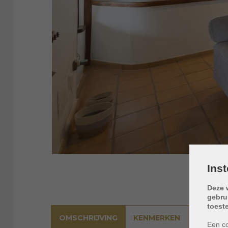
Ins
Deze 
gebru
toest
OMSCHRIJVING
KENMERKEN
LIGGING
Een co