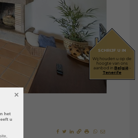
SCHRIJF U IN
Wij houden u op de
hoogte van ons
aanbod in
België
-
Tenerife
×
n het
eeft u
ite,