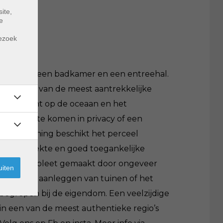
ite,
e
m
bezoek
e keuken, een badkamer en een entreehal.
NC003 Een van de meest aantrekkelijke
ir uitzicht op de oceaan en het
tot rust te komen in privacy of een
aast de woning beschikt het perceel
een overdekte en goed toegankelijke
l wordt compleet gemaakt door ongeveer
uiten
ruik, het aanleggen van tuinen of het
nbegrepen bij de eigendom. Een veelzijdige
 in een van de meest authentieke regio’s