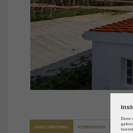
Ins
Deze 
gebru
OMSCHRIJVING
KENMERKEN
LIGGING
toest