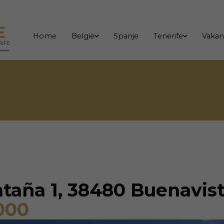
Home
België
Spanje
Tenerife
Vakan
aña 1, 38480 Buenavist
.000