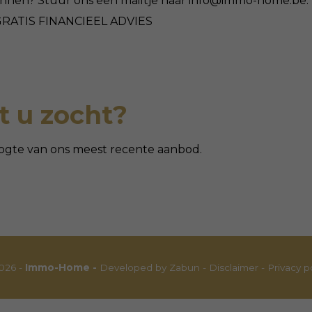
annen? Stuur ons een mailtje naar info@immo-home.be. Vo
RATIS FINANCIEEL ADVIES
 u zocht?
 hoogte van ons meest recente aanbod.
026 -
Immo-Home -
Developed by Zabun
-
Disclaimer
-
Privacy p