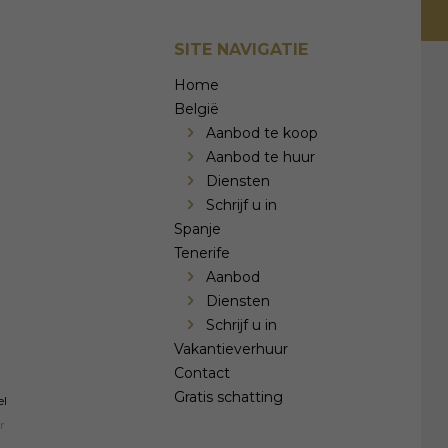
SITE NAVIGATIE
Home
België
Aanbod te koop
Aanbod te huur
Diensten
Schrijf u in
Spanje
Tenerife
Aanbod
Diensten
Schrijf u in
Vakantieverhuur
Contact
Gratis schatting
el
r