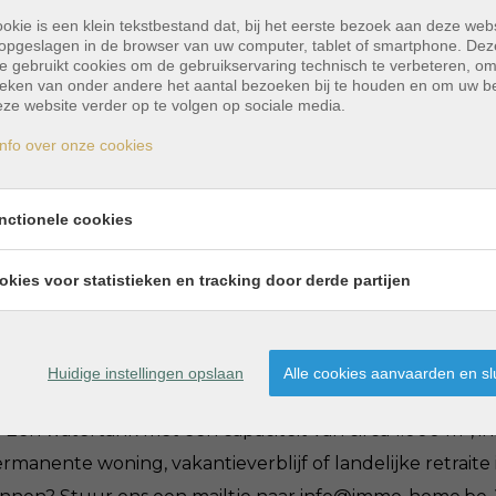
okie is een klein tekstbestand dat, bij het eerste bezoek aan deze webs
opgeslagen in de browser van uw computer, tablet of smartphone. Dez
e gebruikt cookies om de gebruikservaring technisch te verbeteren, o
dom met landbouwgrond
tieken van onder andere het aantal bezoeken bij te houden en om uw 
ze website verder op te volgen op sociale media.
nfo over onze cookies
t twee slaapkamers, een woon- en eetkamer, een apart
or permanent wonen in een landelijke omgeving. I.H.S.FI
nctionele cookies
dakterras. Dit panoramische terras biedt een spectacula
cte plek om van zonsondergangen te genieten, volledig 
okies voor statistieken en tracking door derde partijen
ptimaal profiteert van het milde klimaat van Tenerife. N
 bergingen en een afgesloten garage. Daarnaast is er 
wat extra comfort en functionaliteit biedt. Het gehee
Huidige instellingen opslaan
Alle cookies aanvaarden en sl
it biedt uitstekende mogelijkheden voor agrarisch geb
. Een watertank met een capaciteit van circa 1.000 m³, i
rmanente woning, vakantieverblijf of landelijke retraite