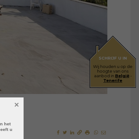
SCHRIJF U IN
Wij houden u op de
hoogte van ons
aanbod in
België
-
Tenerife
×
n het
eeft u