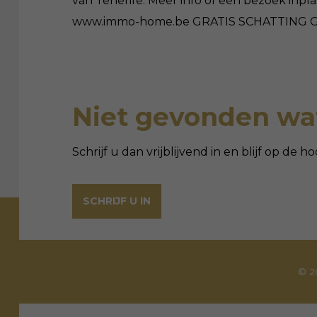
van Tenerife. Meer info of een bezoek inpl
www.immo-home.be GRATIS SCHATTING G
Niet gevonden wat
Schrijf u dan vrijblijvend in en blijf op de
SCHRIJF U IN
© 2