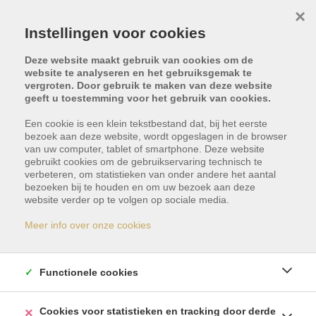
×
Instellingen voor cookies
Deze website maakt gebruik van cookies om de
website te analyseren en het gebruiksgemak te
vergroten. Door gebruik te maken van deze website
geeft u toestemming voor het gebruik van cookies.
Een cookie is een klein tekstbestand dat, bij het eerste
bezoek aan deze website, wordt opgeslagen in de browser
van uw computer, tablet of smartphone. Deze website
gebruikt cookies om de gebruikservaring technisch te
Paraiso de Fanabe,
verbeteren, om statistieken van onder andere het aantal
bezoeken bij te houden en om uw bezoek aan deze
website verder op te volgen op sociale media.
38679 El Madronal
Meer info over onze cookies
Adeje
Vraagprijs: €
Functionele cookies
1.390.000
Cookies voor statistieken en tracking door derde