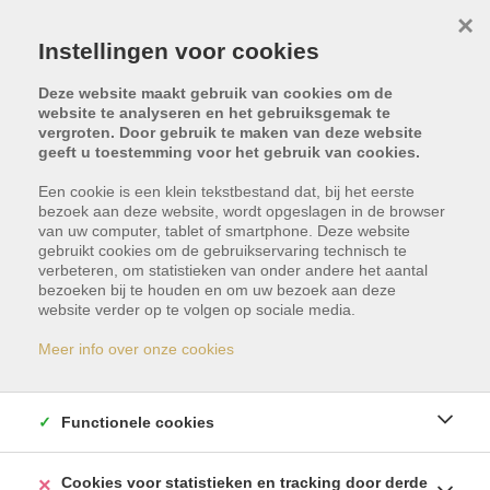
×
Instellingen voor cookies
Deze website maakt gebruik van cookies om de
website te analyseren en het gebruiksgemak te
vergroten. Door gebruik te maken van deze website
geeft u toestemming voor het gebruik van cookies.
Een cookie is een klein tekstbestand dat, bij het eerste
bezoek aan deze website, wordt opgeslagen in de browser
van uw computer, tablet of smartphone. Deze website
gebruikt cookies om de gebruikservaring technisch te
Smalle Heerweg 87,
verbeteren, om statistieken van onder andere het aantal
bezoeken bij te houden en om uw bezoek aan deze
website verder op te volgen op sociale media.
9080 Lochristi
Meer info over onze cookies
Vraagprijs: € 575.000
Functionele cookies
Cookies voor statistieken en tracking door derde