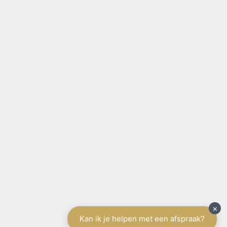
SITE NAVIGATIE
Home
België
Aanbod te koop
Aanbod te huur
Diensten
Schrijf u in
Spanje
Tenerife
Aanbod
Diensten
Schrijf u in
Vakantieverhuur
Contact
Gratis schatting