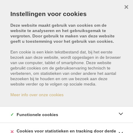
×
Instellingen voor cookies
Deze website maakt gebruik van cookies om de
website te analyseren en het gebruiksgemak te
vergroten. Door gebruik te maken van deze website
geeft u toestemming voor het gebruik van cookies.
Een cookie is een klein tekstbestand dat, bij het eerste
bezoek aan deze website, wordt opgeslagen in de browser
van uw computer, tablet of smartphone. Deze website
gebruikt cookies om de gebruikservaring technisch te
Urbanisatie
verbeteren, om statistieken van onder andere het aantal
bezoeken bij te houden en om uw bezoek aan deze
website verder op te volgen op sociale media.
Primavera 82, 38360
Meer info over onze cookies
El Sauzal
Vraagprijs: €
Functionele cookies
1.750.000
Cookies voor statistieken en tracking door derde