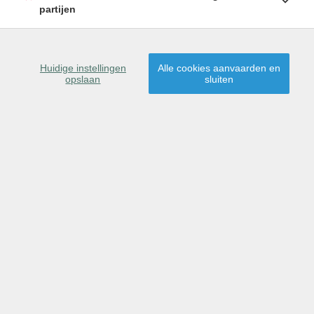
partijen
Huidige instellingen
Alle cookies aanvaarden en
opslaan
sluiten
Zoek je een eerlijke en betrouwbare makelaar in de regio
Oost-Vlaanderen? Dan ben je bij ons op het juiste adres.
Wij combineren enerzijds een jarenlange ervaring in de
financiële en vastgoedsector, en anderzijds in de
vastgoedstyling. Wij nemen doorheen het verkoopproces,
van dag één tot het verlijden van de notariële akte, uw
zorgen en bijhorende stress over.