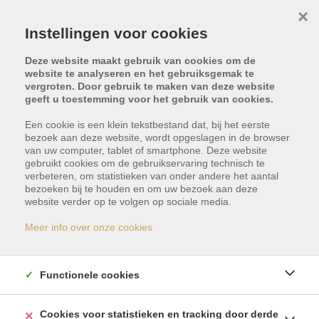
×
Instellingen voor cookies
Deze website maakt gebruik van cookies om de
website te analyseren en het gebruiksgemak te
vergroten. Door gebruik te maken van deze website
geeft u toestemming voor het gebruik van cookies.
Terug naar overzicht
Een cookie is een klein tekstbestand dat, bij het eerste
bezoek aan deze website, wordt opgeslagen in de browser
van uw computer, tablet of smartphone. Deze website
Wij zoeken voor u
gebruikt cookies om de gebruikservaring technisch te
verbeteren, om statistieken van onder andere het aantal
bezoeken bij te houden en om uw bezoek aan deze
website verder op te volgen op sociale media.
Meer info over onze cookies
© 2026 -
Immo-Home -
Developed by Zabun
-
Disclaimer
-
Privacy policy
Functionele cookies
Cookies voor statistieken en tracking door derde