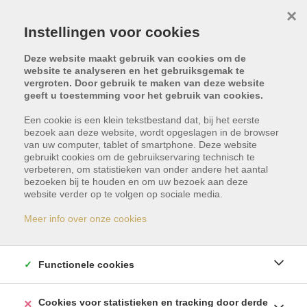
×
Instellingen voor cookies
Deze website maakt gebruik van cookies om de
website te analyseren en het gebruiksgemak te
vergroten. Door gebruik te maken van deze website
geeft u toestemming voor het gebruik van cookies.
Terug naar overzicht
Een cookie is een klein tekstbestand dat, bij het eerste
bezoek aan deze website, wordt opgeslagen in de browser
van uw computer, tablet of smartphone. Deze website
Video en drone-
gebruikt cookies om de gebruikservaring technisch te
verbeteren, om statistieken van onder andere het aantal
luchtfoto's
bezoeken bij te houden en om uw bezoek aan deze
website verder op te volgen op sociale media.
Meer info over onze cookies
Je krijgt maar één kans op een perfecte eerste
indruk.
Daarom zetten wij maximaal in op een
Functionele cookies
sterke presentatie van je woning. We benadrukken
de troeven via professionele fotografie,
Cookies voor statistieken en tracking door derde