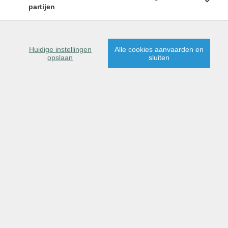
dronebeelden en zelfs video als extra optie.
partijen
Huidige instellingen
Alle cookies aanvaarden en
opslaan
sluiten