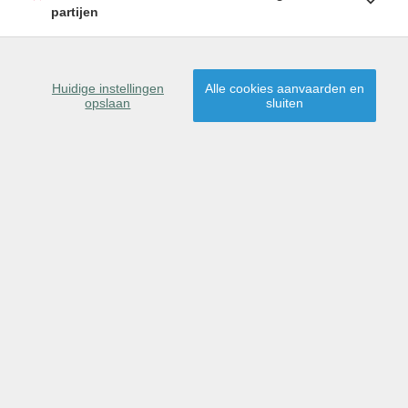
dronebeelden en zelfs video als extra optie.
partijen
Huidige instellingen
Alle cookies aanvaarden en
opslaan
sluiten