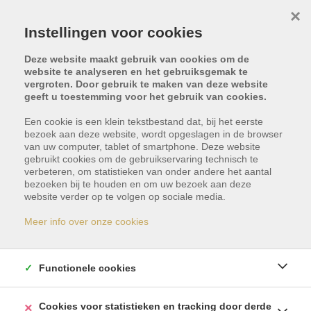
×
Instellingen voor cookies
Deze website maakt gebruik van cookies om de
website te analyseren en het gebruiksgemak te
vergroten. Door gebruik te maken van deze website
geeft u toestemming voor het gebruik van cookies.
Terug naar overzicht
Een cookie is een klein tekstbestand dat, bij het eerste
bezoek aan deze website, wordt opgeslagen in de browser
van uw computer, tablet of smartphone. Deze website
Video en drone-
gebruikt cookies om de gebruikservaring technisch te
verbeteren, om statistieken van onder andere het aantal
luchtfoto's
bezoeken bij te houden en om uw bezoek aan deze
website verder op te volgen op sociale media.
Meer info over onze cookies
Je krijgt maar één kans op een perfecte eerste
indruk.
Daarom zetten wij maximaal in op een
Functionele cookies
sterke presentatie van je woning. We benadrukken
de troeven via professionele fotografie,
Cookies voor statistieken en tracking door derde