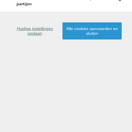
Snelle verkoop is geen toeval.
Eén van onze
partijen
sterktes, kortom
de grootste troef is
het
succesvol verkopen op de
eerste
bezoekdag
.
Huidige instellingen
Alle cookies aanvaarden en
opslaan
sluiten
We lichten deze aanpak graag persoonlijk toe.
© 2026 -
Immo-Home -
Developed by Zabun
-
Disclaimer
-
Privacy policy