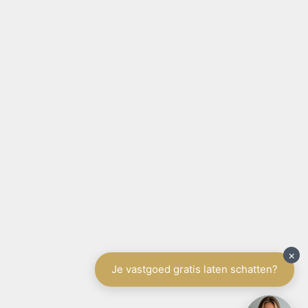
SITE NAVIGATIE
Home
België
Aanbod te koop
Aanbod te huur
Diensten
Schrijf u in
Spanje
Tenerife
Aanbod
Diensten
Schrijf u in
Vakantieverhuur
Contact
Gratis schatting