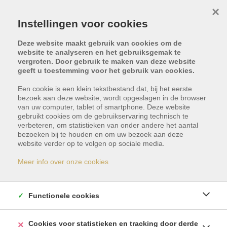
×
Instellingen voor cookies
Deze website maakt gebruik van cookies om de
website te analyseren en het gebruiksgemak te
vergroten. Door gebruik te maken van deze website
geeft u toestemming voor het gebruik van cookies.
Terug naar overzicht
Een cookie is een klein tekstbestand dat, bij het eerste
bezoek aan deze website, wordt opgeslagen in de browser
van uw computer, tablet of smartphone. Deze website
VERKOOP op 1ste
gebruikt cookies om de gebruikservaring technisch te
verbeteren, om statistieken van onder andere het aantal
BEZOEKDAG : Hoe?
bezoeken bij te houden en om uw bezoek aan deze
website verder op te volgen op sociale media.
Meer info over onze cookies
Elke bezoeker komt voorbereid.
Dankzij ons
financieel advies screenen we of kandidaat-
Functionele cookies
kopers(HUN woning nog voor bezoekdag gaan
schatten!) jouw woning effectief kunnen betalen.
Cookies voor statistieken en tracking door derde