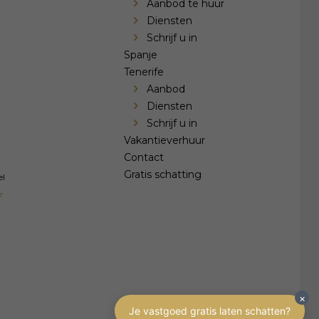
Aanbod te huur
Diensten
Schrijf u in
Spanje
Tenerife
Aanbod
Diensten
Schrijf u in
Vakantieverhuur
Contact
Gratis schatting
el
r