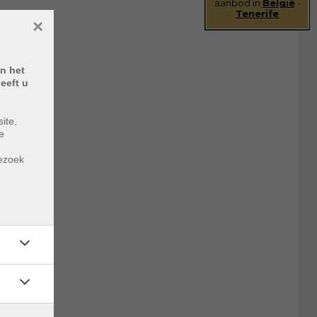
aanbod in
België
-
Tenerife
×
n het
eeft u
ite,
e
m
bezoek