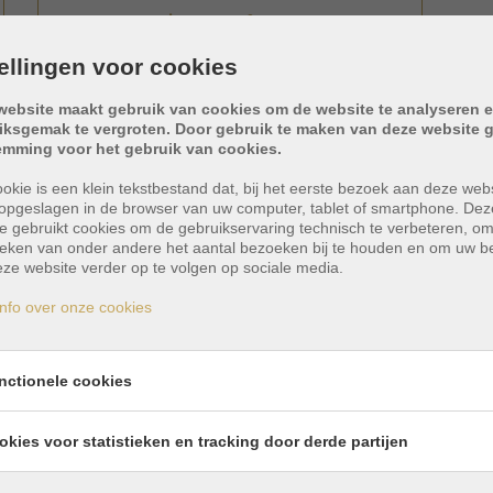
2
1
tellingen voor cookies
ROQUE DEL CONDE
website maakt gebruik van cookies om de website te analyseren e
iksgemak te vergroten. Door gebruik te maken van deze website g
emming voor het gebruik van cookies.
Prijs op aanvraag
okie is een klein tekstbestand dat, bij het eerste bezoek aan deze webs
opgeslagen in de browser van uw computer, tablet of smartphone. Dez
e gebruikt cookies om de gebruikservaring technisch te verbeteren, o
MEER INFO
tieken van onder andere het aantal bezoeken bij te houden en om uw 
ze website verder op te volgen op sociale media.
nfo over onze cookies
nctionele cookies
okies voor statistieken en tracking door derde partijen