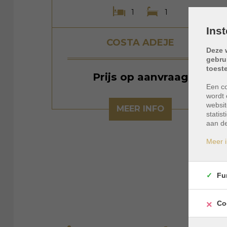
1
1
Ins
COSTA ADEJE
Deze 
gebru
toest
Prijs op aanvraag
Een co
wordt 
websit
MEER INFO
statis
aan de
Meer i
Fu
Co