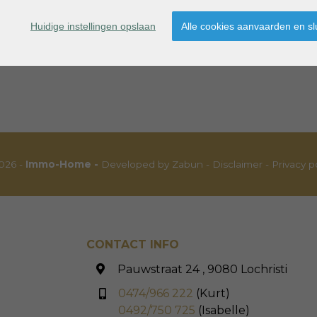
 u zocht?
Huidige instellingen opslaan
Alle cookies aanvaarden en sl
 hoogte van ons meest recente aanbod.
026 -
Immo-Home -
Developed by Zabun
-
Disclaimer
-
Privacy p
CONTACT INFO
Pauwstraat 24 , 9080 Lochristi
0474/966 222
(Kurt)
0492/750 725
(Isabelle)