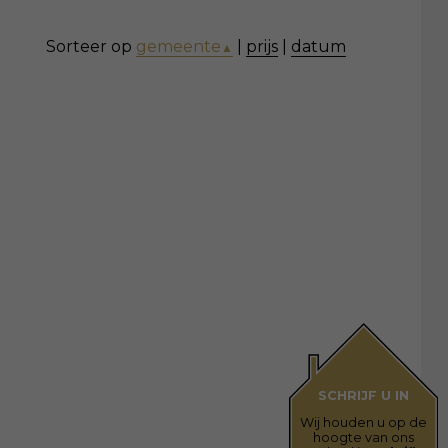
Sorteer op
gemeente
|
prijs
|
datum
▲
SCHRIJF U IN
Wij houden u op de
hoogte van ons