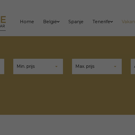
Home
België
Spanje
Tenerife
Vakan
Min. prijs
Max. prijs