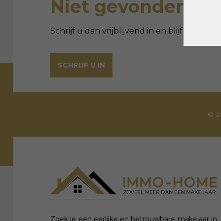
Niet gevonden wat
Schrijf u dan vrijblijvend in en blijf op de
SCHRIJF U IN
© 2
Zoek je een eerlijke en betrouwbare makelaar in