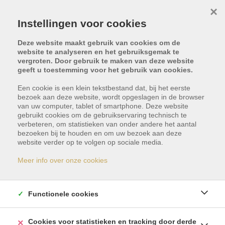
×
Instellingen voor cookies
Deze website maakt gebruik van cookies om de
website te analyseren en het gebruiksgemak te
vergroten. Door gebruik te maken van deze website
geeft u toestemming voor het gebruik van cookies.
Type vastgoed
Locatie
Een cookie is een klein tekstbestand dat, bij het eerste
bezoek aan deze website, wordt opgeslagen in de browser
van uw computer, tablet of smartphone. Deze website
Min. prijs
Max. prijs
gebruikt cookies om de gebruikservaring technisch te
verbeteren, om statistieken van onder andere het aantal
bezoeken bij te houden en om uw bezoek aan deze
website verder op te volgen op sociale media.
Aantal slpk.
Meer info over onze cookies
ZOEKEN
Functionele cookies
Cookies voor statistieken en tracking door derde