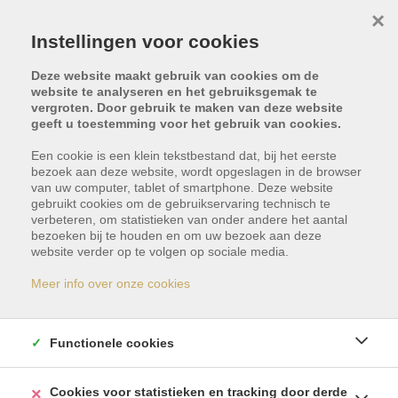
×
Instellingen voor cookies
Deze website maakt gebruik van cookies om de
website te analyseren en het gebruiksgemak te
vergroten. Door gebruik te maken van deze website
geeft u toestemming voor het gebruik van cookies.
Terug naar overzicht
Een cookie is een klein tekstbestand dat, bij het eerste
bezoek aan deze website, wordt opgeslagen in de browser
van uw computer, tablet of smartphone. Deze website
FAQ
gebruikt cookies om de gebruikservaring technisch te
verbeteren, om statistieken van onder andere het aantal
bezoeken bij te houden en om uw bezoek aan deze
website verder op te volgen op sociale media.
WAT MET DE ADMINISTRATIE BIJ DE VERKOOP
Meer info over onze cookies
VAN UW WONING?
Bij de verkoop van uw woning, zijn er verschillende
verplichte attesten nodig.
Functionele cookies
Deze zijn vooral om de koper meer zekerheid te
Cookies voor statistieken en tracking door derde
geven over de staat van de woning of grond. Indien