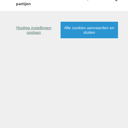
partijen
SCHRIJF U IN
9930 Zomergem
Huidige instellingen
Alle cookies aanvaarden en
opslaan
sluiten
Dit pand is verkocht,
proficiat aan de nieuwe
eigenaar(s)!