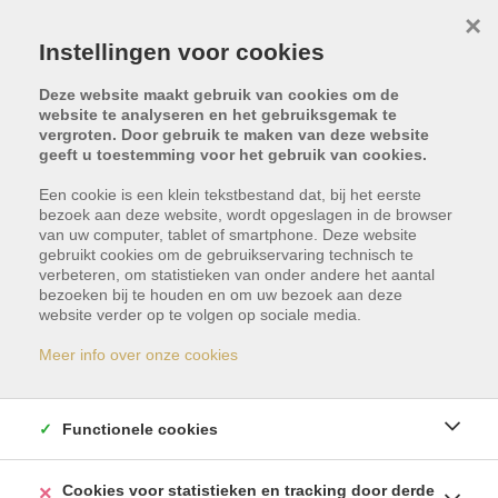
×
Instellingen voor cookies
Deze website maakt gebruik van cookies om de
website te analyseren en het gebruiksgemak te
vergroten. Door gebruik te maken van deze website
geeft u toestemming voor het gebruik van cookies.
Een cookie is een klein tekstbestand dat, bij het eerste
bezoek aan deze website, wordt opgeslagen in de browser
van uw computer, tablet of smartphone. Deze website
gebruikt cookies om de gebruikservaring technisch te
verbeteren, om statistieken van onder andere het aantal
bezoeken bij te houden en om uw bezoek aan deze
Dit pand is verkocht
website verder op te volgen op sociale media.
Meer info over onze cookies
Indien u geïnteresseerd bent in gelijkaardige
panden, schrijf u dan vrijblijvend in en blijf op de
Functionele cookies
hoogte van ons meest recente aanbod.
Cookies voor statistieken en tracking door derde