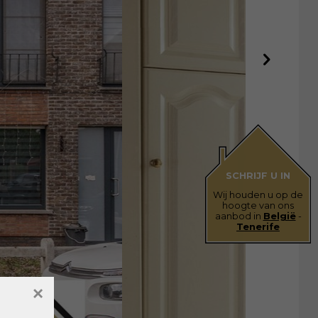
SCHRIJF U IN
Wij houden u op de
hoogte van ons
aanbod in
België
-
Tenerife
×