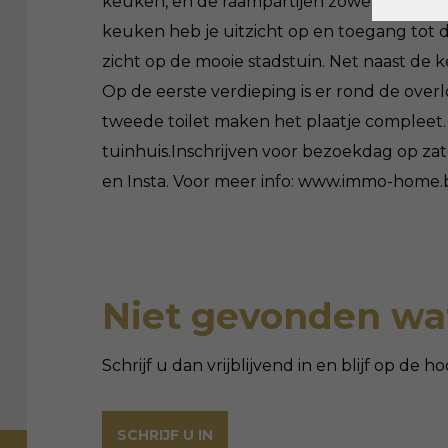
keuken, en de raampartijen zowel voor- al
keuken heb je uitzicht op en toegang tot
zicht op de mooie stadstuin. Net naast de 
Op de eerste verdieping is er rond de ove
tweede toilet maken het plaatje compleet. B
tuinhuis.Inschrijven voor bezoekdag op za
en Insta. Voor meer info: www.immo-hom
Niet gevonden wat
Schrijf u dan vrijblijvend in en blijf op de
SCHRIJF U IN