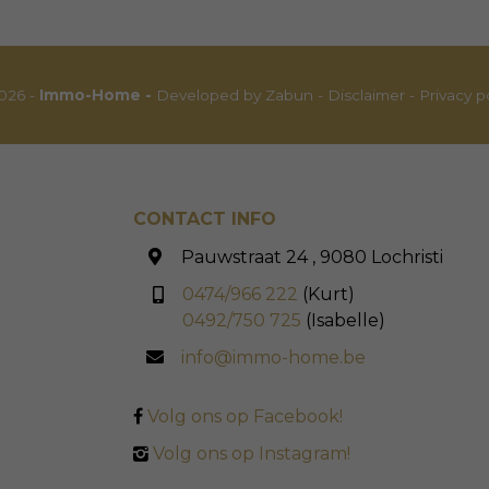
026 -
Immo-Home -
Developed by Zabun
-
Disclaimer
-
Privacy p
CONTACT INFO
Pauwstraat 24 , 9080 Lochristi
0474/966 222
(Kurt)
0492/750 725
(Isabelle)
info@immo-home.be
Volg ons op Facebook!
Volg ons op Instagram!