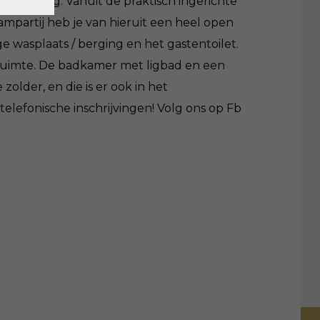
omgeving. Vanuit de praktisch ingerichte
partij heb je van hieruit een heel open
e wasplaats / berging en het gastentoilet.
lruimte. De badkamer met ligbad en een
older, en die is er ook in het
lefonische inschrijvingen! Volg ons op Fb