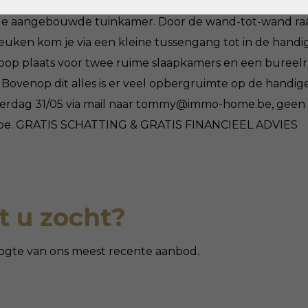
s achteraan zorgen voor een aangenaam contact met de 
 de aangebouwde tuinkamer. Door de wand-tot-wand raam
keuken kom je via een kleine tussengang tot in de handig
rloop plaats voor twee ruime slaapkamers en een buree
ovenop dit alles is er veel opbergruimte op de handige z
terdag 31/05 via mail naar tommy@immo-home.be, geen te
e.be. GRATIS SCHATTING & GRATIS FINANCIEEL ADVIES
 u zocht?
 hoogte van ons meest recente aanbod.