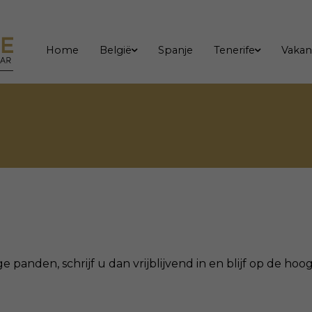
Home
België
Spanje
Tenerife
Vakan
ge panden, schrijf u dan vrijblijvend in en blijf op de h