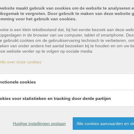
website maakt gebruik van cookies om de website te analyseren e
iksgemak te vergroten. Door gebruik te maken van deze website g
emming voor het gebruik van cookies.
okie is een klein tekstbestand dat, bij het eerste bezoek aan deze webs
opgeslagen in de browser van uw computer, tablet of smartphone. Dez
e gebruikt cookies om de gebruikservaring technisch te verbeteren, o
tieken van onder andere het aantal bezoeken bij te houden en om uw 
ze website verder op te volgen op sociale media.
nfo over onze cookies
nctionele cookies
ige en groene buurt te
okies voor statistieken en tracking door derde partijen
 een rustige en groene buurt, en is vlot bereikbaar zow
Huidige instellingen opslaan
Alle cookies aanvaarden en sl
nkomhal, met uiteraard plaats voor een vestiaire. Zo kom 