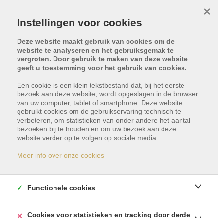
×
Instellingen voor cookies
Deze website maakt gebruik van cookies om de
website te analyseren en het gebruiksgemak te
vergroten. Door gebruik te maken van deze website
geeft u toestemming voor het gebruik van cookies.
Terug naar overzicht
Een cookie is een klein tekstbestand dat, bij het eerste
bezoek aan deze website, wordt opgeslagen in de browser
van uw computer, tablet of smartphone. Deze website
gebruikt cookies om de gebruikservaring technisch te
verbeteren, om statistieken van onder andere het aantal
bezoeken bij te houden en om uw bezoek aan deze
website verder op te volgen op sociale media.
Dit pand is verkocht
Meer info over onze cookies
Indien u geïnteresseerd bent in gelijkaardige
Functionele cookies
panden, schrijf u dan vrijblijvend in en blijf op de
hoogte van ons meest recente aanbod.
Cookies voor statistieken en tracking door derde