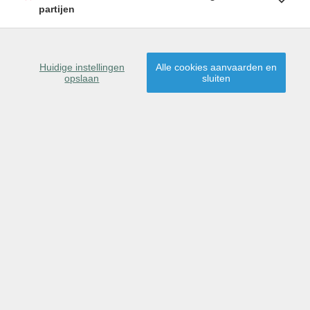
partijen
SCHRIJF U IN
Huidige instellingen
Alle cookies aanvaarden en
opslaan
sluiten
9230 Wetteren
Dit pand is verkocht,
proficiat aan de nieuwe
eigenaar(s)!