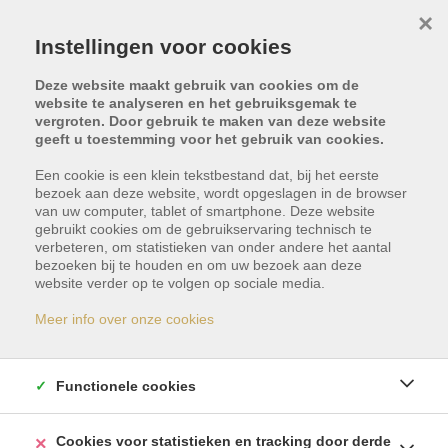
×
Instellingen voor cookies
Deze website maakt gebruik van cookies om de
website te analyseren en het gebruiksgemak te
vergroten. Door gebruik te maken van deze website
geeft u toestemming voor het gebruik van cookies.
Een cookie is een klein tekstbestand dat, bij het eerste
bezoek aan deze website, wordt opgeslagen in de browser
van uw computer, tablet of smartphone. Deze website
gebruikt cookies om de gebruikservaring technisch te
Abama Guia de Isora,
verbeteren, om statistieken van onder andere het aantal
bezoeken bij te houden en om uw bezoek aan deze
website verder op te volgen op sociale media.
38680 Tenerife
Meer info over onze cookies
Vraagprijs: €
6.400.000
Functionele cookies
Cookies voor statistieken en tracking door derde