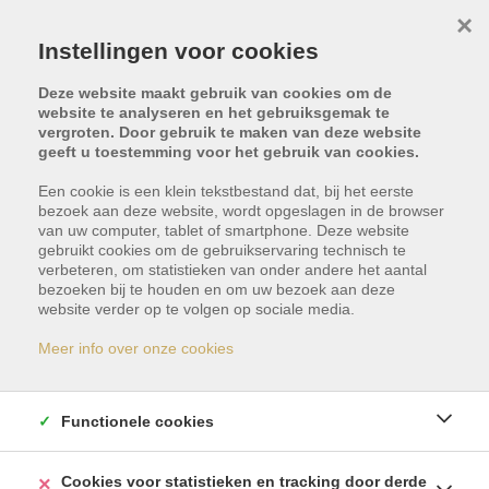
×
Instellingen voor cookies
Deze website maakt gebruik van cookies om de
website te analyseren en het gebruiksgemak te
vergroten. Door gebruik te maken van deze website
geeft u toestemming voor het gebruik van cookies.
Een cookie is een klein tekstbestand dat, bij het eerste
bezoek aan deze website, wordt opgeslagen in de browser
van uw computer, tablet of smartphone. Deze website
gebruikt cookies om de gebruikservaring technisch te
verbeteren, om statistieken van onder andere het aantal
bezoeken bij te houden en om uw bezoek aan deze
Dit pand is met optie -
website verder op te volgen op sociale media.
reservatie
Meer info over onze cookies
Indien u geïnteresseerd bent in gelijkaardige
Functionele cookies
panden, schrijf u dan vrijblijvend in en blijf op de
hoogte van ons meest recente aanbod.
Cookies voor statistieken en tracking door derde