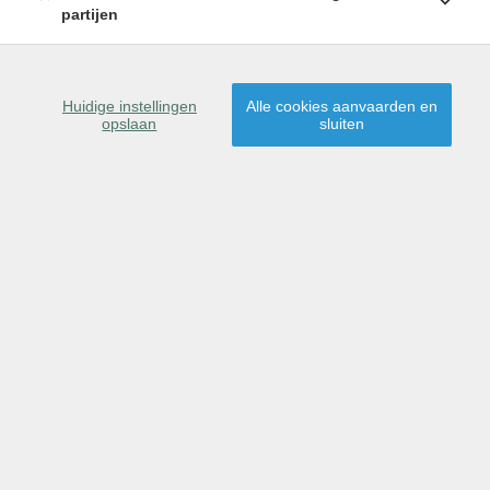
partijen
SCHRIJF U IN
Huidige instellingen
Alle cookies aanvaarden en
opslaan
sluiten
9041 Oostakker
Dit pand is gereserveerd
voor verkoop.