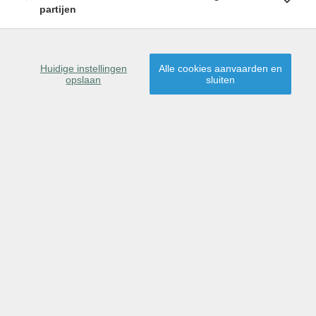
partijen
SCHRIJF U IN
Huidige instellingen
Alle cookies aanvaarden en
opslaan
sluiten
9041 Oostakker
Dit pand is gereserveerd
voor verkoop.