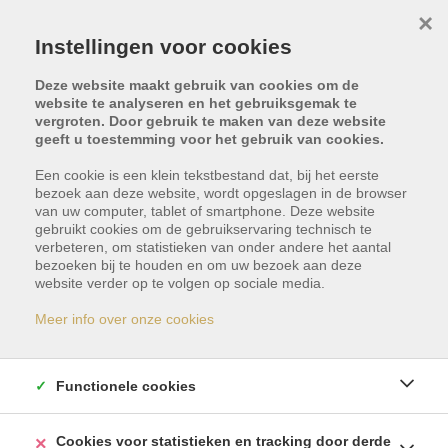
×
Instellingen voor cookies
Deze website maakt gebruik van cookies om de
website te analyseren en het gebruiksgemak te
vergroten. Door gebruik te maken van deze website
geeft u toestemming voor het gebruik van cookies.
Een cookie is een klein tekstbestand dat, bij het eerste
bezoek aan deze website, wordt opgeslagen in de browser
van uw computer, tablet of smartphone. Deze website
gebruikt cookies om de gebruikservaring technisch te
verbeteren, om statistieken van onder andere het aantal
bezoeken bij te houden en om uw bezoek aan deze
Dit pand is met optie -
website verder op te volgen op sociale media.
reservatie
Meer info over onze cookies
Indien u geïnteresseerd bent in gelijkaardige
Functionele cookies
panden, schrijf u dan vrijblijvend in en blijf op de
hoogte van ons meest recente aanbod.
Cookies voor statistieken en tracking door derde