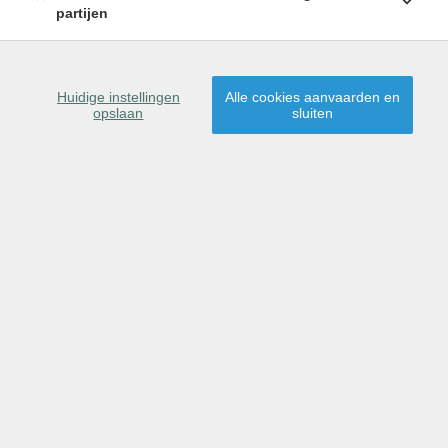
partijen
SCHRIJF U IN
Huidige instellingen
Alle cookies aanvaarden en
opslaan
sluiten
9041 Oostakker
Dit pand is gereserveerd
voor verkoop.