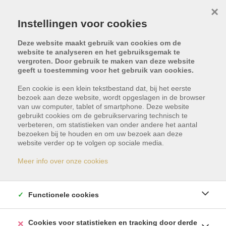
×
Instellingen voor cookies
Deze website maakt gebruik van cookies om de
website te analyseren en het gebruiksgemak te
vergroten. Door gebruik te maken van deze website
geeft u toestemming voor het gebruik van cookies.
Een cookie is een klein tekstbestand dat, bij het eerste
bezoek aan deze website, wordt opgeslagen in de browser
van uw computer, tablet of smartphone. Deze website
gebruikt cookies om de gebruikservaring technisch te
verbeteren, om statistieken van onder andere het aantal
bezoeken bij te houden en om uw bezoek aan deze
Dit pand is met optie -
website verder op te volgen op sociale media.
reservatie
Meer info over onze cookies
Indien u geïnteresseerd bent in gelijkaardige
Functionele cookies
panden, schrijf u dan vrijblijvend in en blijf op de
hoogte van ons meest recente aanbod.
Cookies voor statistieken en tracking door derde