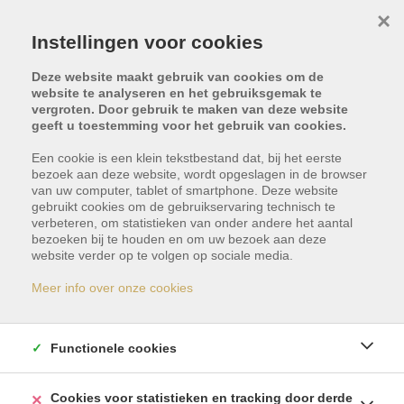
×
Instellingen voor cookies
Deze website maakt gebruik van cookies om de
website te analyseren en het gebruiksgemak te
vergroten. Door gebruik te maken van deze website
geeft u toestemming voor het gebruik van cookies.
Terug naar overzicht
Een cookie is een klein tekstbestand dat, bij het eerste
bezoek aan deze website, wordt opgeslagen in de browser
van uw computer, tablet of smartphone. Deze website
gebruikt cookies om de gebruikservaring technisch te
verbeteren, om statistieken van onder andere het aantal
bezoeken bij te houden en om uw bezoek aan deze
website verder op te volgen op sociale media.
Dit pand is verkocht
Meer info over onze cookies
Indien u geïnteresseerd bent in gelijkaardige
Functionele cookies
panden, schrijf u dan vrijblijvend in en blijf op de
hoogte van ons meest recente aanbod.
Cookies voor statistieken en tracking door derde