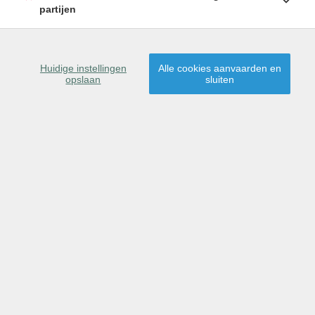
partijen
SCHRIJF U IN
Huidige instellingen
Alle cookies aanvaarden en
opslaan
sluiten
9041 Oostakker
Dit pand is verkocht,
proficiat aan de nieuwe
eigenaar(s)!