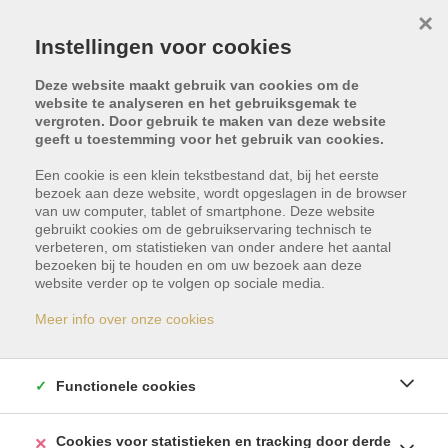
×
Instellingen voor cookies
Deze website maakt gebruik van cookies om de
website te analyseren en het gebruiksgemak te
vergroten. Door gebruik te maken van deze website
geeft u toestemming voor het gebruik van cookies.
Een cookie is een klein tekstbestand dat, bij het eerste
bezoek aan deze website, wordt opgeslagen in de browser
van uw computer, tablet of smartphone. Deze website
gebruikt cookies om de gebruikservaring technisch te
verbeteren, om statistieken van onder andere het aantal
bezoeken bij te houden en om uw bezoek aan deze
Dit pand is met optie -
website verder op te volgen op sociale media.
reservatie
Meer info over onze cookies
Indien u geïnteresseerd bent in gelijkaardige
Functionele cookies
panden, schrijf u dan vrijblijvend in en blijf op de
hoogte van ons meest recente aanbod.
Cookies voor statistieken en tracking door derde