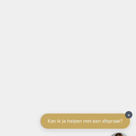
SITE NAVIGATIE
Home
België
Aanbod te koop
Aanbod te huur
Diensten
Schrijf u in
Spanje
Tenerife
Aanbod
Diensten
Schrijf u in
Vakantieverhuur
Contact
Gratis schatting