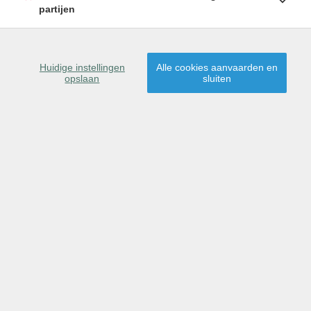
partijen
SCHRIJF U IN
Huidige instellingen
Alle cookies aanvaarden en
opslaan
sluiten
9160 Lokeren
Dit pand is gereserveerd
voor verkoop.