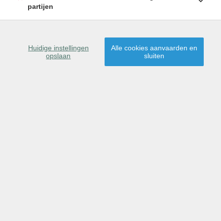
partijen
SCHRIJF U IN
Huidige instellingen
Alle cookies aanvaarden en
opslaan
sluiten
9160 Lokeren
Dit pand is gereserveerd
voor verkoop.