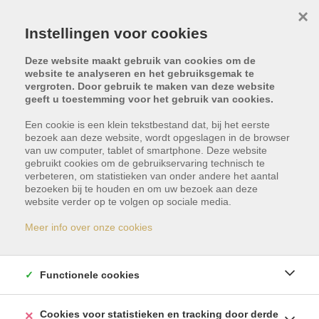
×
Instellingen voor cookies
Deze website maakt gebruik van cookies om de
website te analyseren en het gebruiksgemak te
vergroten. Door gebruik te maken van deze website
geeft u toestemming voor het gebruik van cookies.
Een cookie is een klein tekstbestand dat, bij het eerste
bezoek aan deze website, wordt opgeslagen in de browser
van uw computer, tablet of smartphone. Deze website
gebruikt cookies om de gebruikservaring technisch te
verbeteren, om statistieken van onder andere het aantal
bezoeken bij te houden en om uw bezoek aan deze
Dit pand is met optie -
website verder op te volgen op sociale media.
reservatie
Meer info over onze cookies
Indien u geïnteresseerd bent in gelijkaardige
Functionele cookies
panden, schrijf u dan vrijblijvend in en blijf op de
hoogte van ons meest recente aanbod.
Cookies voor statistieken en tracking door derde