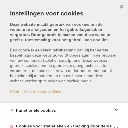
×
Instellingen voor cookies
Deze website maakt gebruik van cookies om de
website te analyseren en het gebruiksgemak te
vergroten. Door gebruik te maken van deze website
geeft u toestemming voor het gebruik van cookies.
Een cookie is een klein tekstbestand dat, bij het eerste
bezoek aan deze website, wordt opgeslagen in de browser
van uw computer, tablet of smartphone. Deze website
gebruikt cookies om de gebruikservaring technisch te
verbeteren, om statistieken van onder andere het aantal
bezoeken bij te houden en om uw bezoek aan deze
Dit pand is met optie -
website verder op te volgen op sociale media.
reservatie
Meer info over onze cookies
Indien u geïnteresseerd bent in gelijkaardige
Functionele cookies
panden, schrijf u dan vrijblijvend in en blijf op de
hoogte van ons meest recente aanbod.
Cookies voor statistieken en tracking door derde