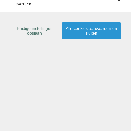
partijen
SCHRIJF U IN
Huidige instellingen
Alle cookies aanvaarden en
opslaan
sluiten
9160 Lokeren
Dit pand is gereserveerd
voor verkoop.