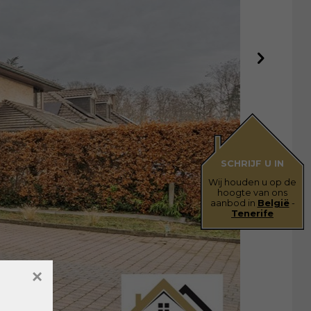
SCHRIJF U IN
Wij houden u op de
hoogte van ons
aanbod in
België
-
Tenerife
×