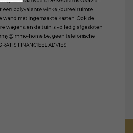
één geheel aanvoelt. De keuken is voorzien
ar een polyvalente winkel/bureelruimte
rote wand met ingemaakte kasten. Ook de
e wagens, en de tuin is volledig afgesloten
r tommy@immo-home.be, geen telefonische
& GRATIS FINANCIEEL ADVIES