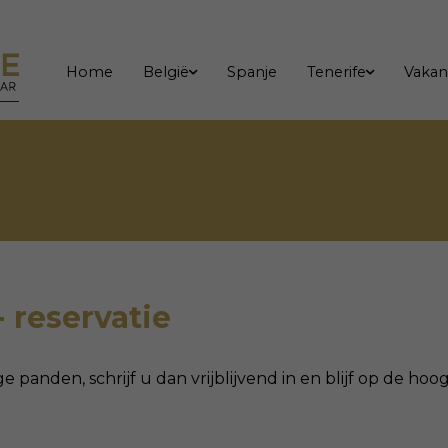
Home
België
Spanje
Tenerife
Vakan
- reservatie
ge panden, schrijf u dan vrijblijvend in en blijf op de h