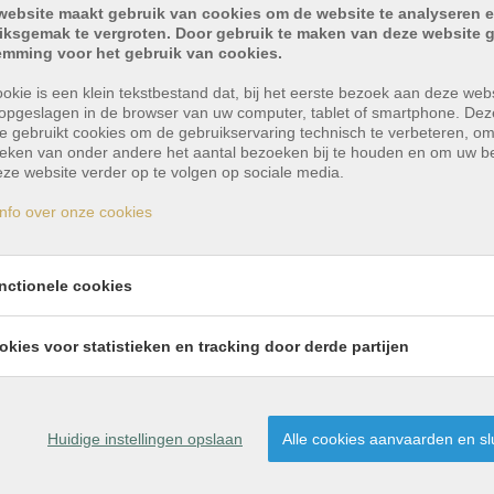
website maakt gebruik van cookies om de website te analyseren e
iksgemak te vergroten. Door gebruik te maken van deze website g
emming voor het gebruik van cookies.
okie is een klein tekstbestand dat, bij het eerste bezoek aan deze webs
opgeslagen in de browser van uw computer, tablet of smartphone. Dez
e gebruikt cookies om de gebruikservaring technisch te verbeteren, o
tieken van onder andere het aantal bezoeken bij te houden en om uw 
ze website verder op te volgen op sociale media.
nfo over onze cookies
nctionele cookies
g met bureau/ winkelru
okies voor statistieken en tracking door derde partijen
in een groene omgeving, aan de stadsrand van Lokeren. V
Huidige instellingen opslaan
Alle cookies aanvaarden en sl
imte met open keuken, waarbij de grote raampartijen zo