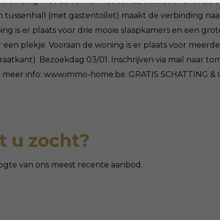
binding met de tuin en het terras, waardoor alles als 
n tussenhall (met gastentoilet) maakt de verbinding na
ping is er plaats voor drie mooie slaapkamers en een g
en plekje. Vooraan de woning is er plaats voor meerder
straatkant). Bezoekdag 03/01: Inschrijven via mail naa
 Voor meer info: www.immo-home.be. GRATIS SCHATTING 
 u zocht?
 hoogte van ons meest recente aanbod.