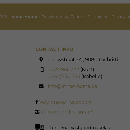
026 -
Immo-Home -
Developed by Zabun
-
Disclaimer
-
Privacy p
CONTACT INFO
Pauwstraat 24 , 9080 Lochristi
0474/966 222
(Kurt)
0492/750 725
(Isabelle)
info@immo-home.be
Volg ons op Facebook!
Volg ons op Instagram!
Kurt Dua, Vastgoedmakelaar-