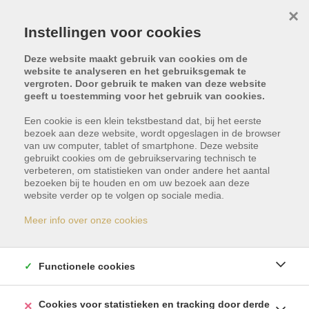
×
Instellingen voor cookies
Deze website maakt gebruik van cookies om de
website te analyseren en het gebruiksgemak te
vergroten. Door gebruik te maken van deze website
geeft u toestemming voor het gebruik van cookies.
Een cookie is een klein tekstbestand dat, bij het eerste
bezoek aan deze website, wordt opgeslagen in de browser
van uw computer, tablet of smartphone. Deze website
gebruikt cookies om de gebruikservaring technisch te
verbeteren, om statistieken van onder andere het aantal
bezoeken bij te houden en om uw bezoek aan deze
Dit pand is verkocht
website verder op te volgen op sociale media.
Meer info over onze cookies
Indien u geïnteresseerd bent in gelijkaardige
panden, schrijf u dan vrijblijvend in en blijf op de
Functionele cookies
hoogte van ons meest recente aanbod.
Cookies voor statistieken en tracking door derde