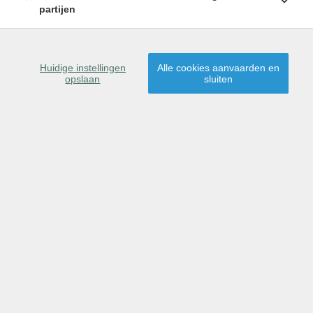
partijen
SCHRIJF U IN
9080 Lochristi
Huidige instellingen
Alle cookies aanvaarden en
opslaan
sluiten
Dit pand is verkocht,
proficiat aan de nieuwe
eigenaar(s)!