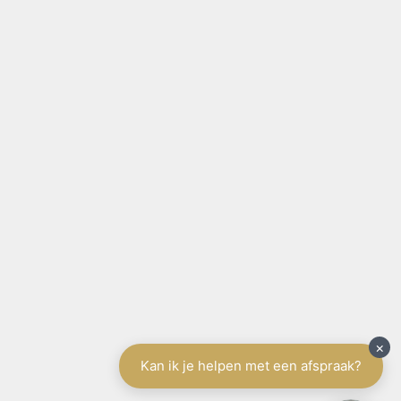
SITE NAVIGATIE
Home
België
Aanbod te koop
Aanbod te huur
Diensten
Schrijf u in
Spanje
Tenerife
Aanbod
Diensten
Schrijf u in
Vakantieverhuur
Contact
Gratis schatting