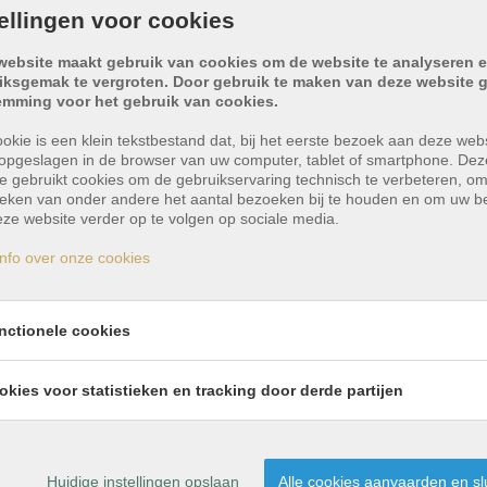
tellingen voor cookies
website maakt gebruik van cookies om de website te analyseren e
iksgemak te vergroten. Door gebruik te maken van deze website g
emming voor het gebruik van cookies.
okie is een klein tekstbestand dat, bij het eerste bezoek aan deze webs
opgeslagen in de browser van uw computer, tablet of smartphone. Dez
e gebruikt cookies om de gebruikservaring technisch te verbeteren, o
tieken van onder andere het aantal bezoeken bij te houden en om uw 
ze website verder op te volgen op sociale media.
nfo over onze cookies
nctionele cookies
ng in groene omgeving!
okies voor statistieken en tracking door derde partijen
j zowel de gezellige dorpskom van Zaffelare als alle v
 de grote L-vormige leefruimte, waar de grote raampartij
Huidige instellingen opslaan
Alle cookies aanvaarden en sl