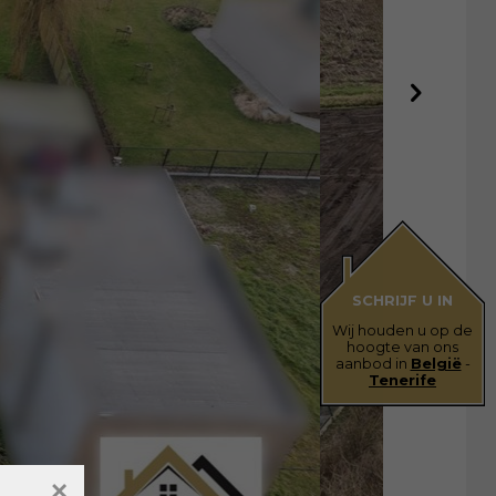
SCHRIJF U IN
Wij houden u op de
hoogte van ons
aanbod in
België
-
Tenerife
×