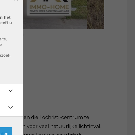
n het
eeft u
ite,
e
m
bezoek
oorzieningen die Lochristi-centrum te
en zorgen voor veel natuurlijke lichtinval.
uiten