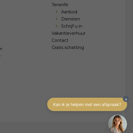
Tenerife
Aanbod
Diensten
Schrijf u in
Vakantieverhuur
Contact
Gratis schatting
el
r