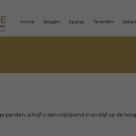
Home
België
Spanje
Tenerife
Vakan
ge panden, schrijf u dan vrijblijvend in en blijf op de h