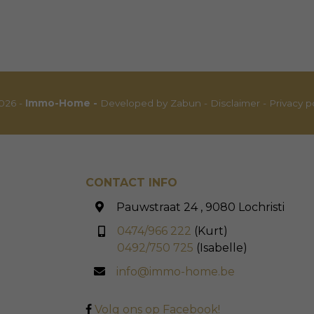
026 -
Immo-Home -
Developed by Zabun
-
Disclaimer
-
Privacy p
CONTACT INFO
Pauwstraat 24 , 9080 Lochristi
0474/966 222
(Kurt)
0492/750 725
(Isabelle)
info@immo-home.be
Volg ons op Facebook!