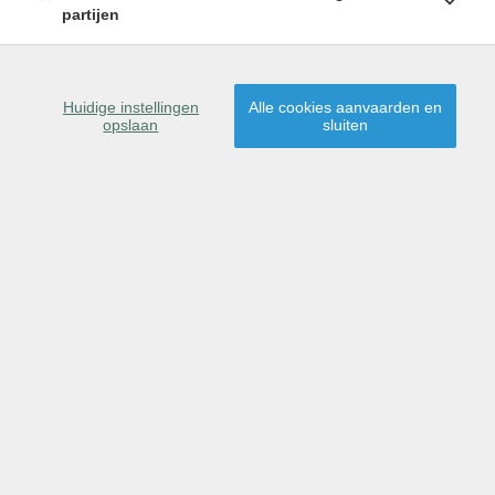
partijen
SCHRIJF U IN
9080 Lochristi
Huidige instellingen
Alle cookies aanvaarden en
opslaan
sluiten
Dit pand is verkocht,
proficiat aan de nieuwe
eigenaar(s)!