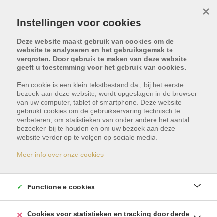
×
Instellingen voor cookies
Deze website maakt gebruik van cookies om de
website te analyseren en het gebruiksgemak te
vergroten. Door gebruik te maken van deze website
geeft u toestemming voor het gebruik van cookies.
Een cookie is een klein tekstbestand dat, bij het eerste
bezoek aan deze website, wordt opgeslagen in de browser
van uw computer, tablet of smartphone. Deze website
gebruikt cookies om de gebruikservaring technisch te
verbeteren, om statistieken van onder andere het aantal
bezoeken bij te houden en om uw bezoek aan deze
Dit pand is verkocht
website verder op te volgen op sociale media.
Meer info over onze cookies
Indien u geïnteresseerd bent in gelijkaardige
panden, schrijf u dan vrijblijvend in en blijf op de
Functionele cookies
hoogte van ons meest recente aanbod.
Cookies voor statistieken en tracking door derde