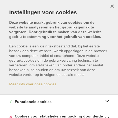
×
Instellingen voor cookies
Deze website maakt gebruik van cookies om de
website te analyseren en het gebruiksgemak te
vergroten. Door gebruik te maken van deze website
geeft u toestemming voor het gebruik van cookies.
Een cookie is een klein tekstbestand dat, bij het eerste
bezoek aan deze website, wordt opgeslagen in de browser
van uw computer, tablet of smartphone. Deze website
gebruikt cookies om de gebruikservaring technisch te
verbeteren, om statistieken van onder andere het aantal
bezoeken bij te houden en om uw bezoek aan deze
Dit pand is verkocht
website verder op te volgen op sociale media.
Meer info over onze cookies
Indien u geïnteresseerd bent in gelijkaardige
panden, schrijf u dan vrijblijvend in en blijf op de
Functionele cookies
hoogte van ons meest recente aanbod.
Cookies voor statistieken en tracking door derde