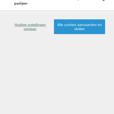
partijen
SCHRIJF U IN
9080 Lochristi
Huidige instellingen
Alle cookies aanvaarden en
opslaan
sluiten
Dit pand is verkocht,
proficiat aan de nieuwe
eigenaar(s)!