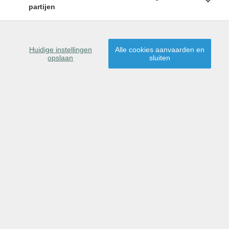
partijen
SCHRIJF U IN
9450 Heldergem
Huidige instellingen
Alle cookies aanvaarden en
opslaan
sluiten
Dit pand is verkocht,
proficiat aan de nieuwe
eigenaar(s)!