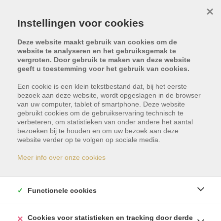
×
Instellingen voor cookies
Deze website maakt gebruik van cookies om de
website te analyseren en het gebruiksgemak te
vergroten. Door gebruik te maken van deze website
geeft u toestemming voor het gebruik van cookies.
Een cookie is een klein tekstbestand dat, bij het eerste
bezoek aan deze website, wordt opgeslagen in de browser
van uw computer, tablet of smartphone. Deze website
gebruikt cookies om de gebruikservaring technisch te
verbeteren, om statistieken van onder andere het aantal
bezoeken bij te houden en om uw bezoek aan deze
Dit pand is verkocht
website verder op te volgen op sociale media.
Meer info over onze cookies
Indien u geïnteresseerd bent in gelijkaardige
panden, schrijf u dan vrijblijvend in en blijf op de
Functionele cookies
hoogte van ons meest recente aanbod.
Cookies voor statistieken en tracking door derde