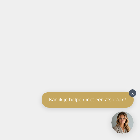
België
Aanbod te koop
Aanbod te huur
Diensten
Schrijf u in
Spanje
Tenerife
Aanbod
Diensten
Schrijf u in
Vakantieverhuur
Contact
Gratis schatting
SCHRIJF U IN
Wij houden u op de hoogte van ons aanbod in
België
-
Tenerife