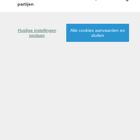
partijen
SCHRIJF U IN
9500 Geraardsbergen
Huidige instellingen
Alle cookies aanvaarden en
opslaan
sluiten
Dit pand is verkocht,
proficiat aan de nieuwe
eigenaar(s)!