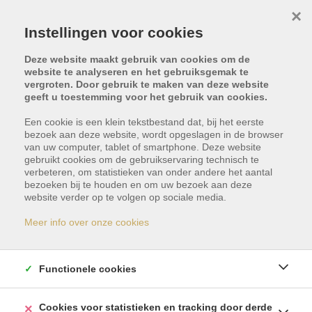
×
Instellingen voor cookies
Deze website maakt gebruik van cookies om de
website te analyseren en het gebruiksgemak te
vergroten. Door gebruik te maken van deze website
geeft u toestemming voor het gebruik van cookies.
Een cookie is een klein tekstbestand dat, bij het eerste
bezoek aan deze website, wordt opgeslagen in de browser
van uw computer, tablet of smartphone. Deze website
gebruikt cookies om de gebruikservaring technisch te
verbeteren, om statistieken van onder andere het aantal
bezoeken bij te houden en om uw bezoek aan deze
Dit pand is verkocht
website verder op te volgen op sociale media.
Meer info over onze cookies
Indien u geïnteresseerd bent in gelijkaardige
panden, schrijf u dan vrijblijvend in en blijf op de
Functionele cookies
hoogte van ons meest recente aanbod.
Cookies voor statistieken en tracking door derde