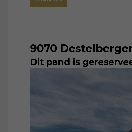
SCHRIJF U IN
9070 Destelberge
Dit pand is gereserve