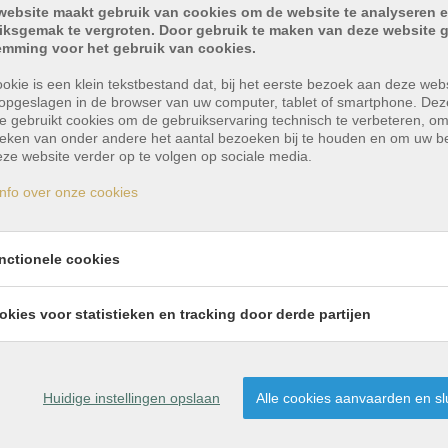
website maakt gebruik van cookies om de website te analyseren e
iksgemak te vergroten. Door gebruik te maken van deze website g
emming voor het gebruik van cookies.
okie is een klein tekstbestand dat, bij het eerste bezoek aan deze webs
opgeslagen in de browser van uw computer, tablet of smartphone. Dez
e gebruikt cookies om de gebruikservaring technisch te verbeteren, o
tieken van onder andere het aantal bezoeken bij te houden en om uw 
ze website verder op te volgen op sociale media.
nfo over onze cookies
nctionele cookies
ing te Destelbergen
okies voor statistieken en tracking door derde partijen
e in een compacte inkomhal, die direct in verbinding st
Huidige instellingen opslaan
Alle cookies aanvaarden en sl
uime zithoek met polyvalente mogelijkheden, en achter