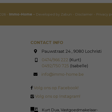
026 -
Immo-Home -
Developed by Zabun
-
Disclaimer
-
Privacy p
CONTACT INFO
Pauwstraat 24 , 9080 Lochristi
0474/966 222
(Kurt)
0492/750 725
(Isabelle)
info@immo-home.be
Volg ons op Facebook!
Volg ons op Instagram!
Kurt Dua, Vastgoedmakelaar-