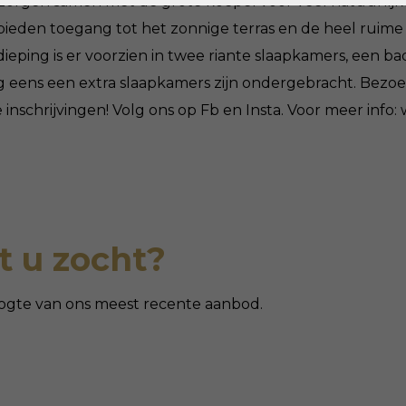
zorgen samen met de grote koepel voor veel natuurlijke 
eden toegang tot het zonnige terras en de heel ruime t
ieping is er voorzien in twee riante slaapkamers, een ba
g eens een extra slaapkamers zijn ondergebracht. Bezoekd
nschrijvingen! Volg ons op Fb en Insta. Voor meer in
 u zocht?
 hoogte van ons meest recente aanbod.