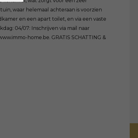
lichtinval, wat zorgt voor een zeer
uin, waar helemaal achteraan is voorzien
dkamer en een apart toilet, en via een vaste
ag: 04/07: Inschrijven via mail naar
fo: www.immo-home.be. GRATIS SCHATTING &