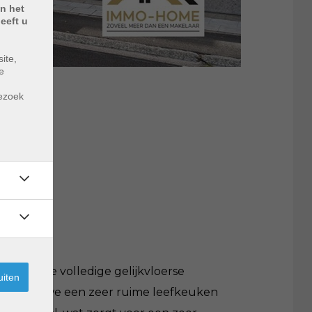
n het
eeft u
ite,
e
m
bezoek
aat met de volledige gelijkvloerse
uiten
in vinden we een zeer ruime leefkeuken