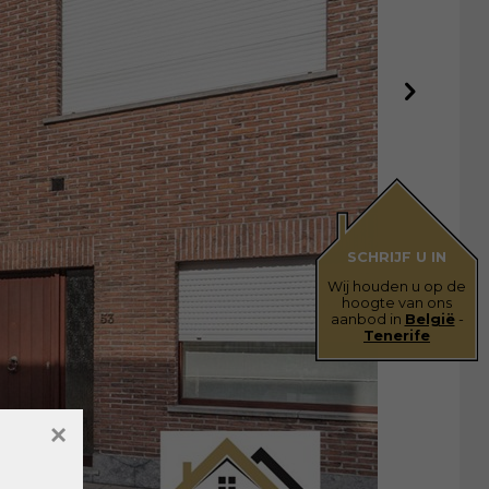
SCHRIJF U IN
Wij houden u op de
hoogte van ons
aanbod in
België
-
Tenerife
×