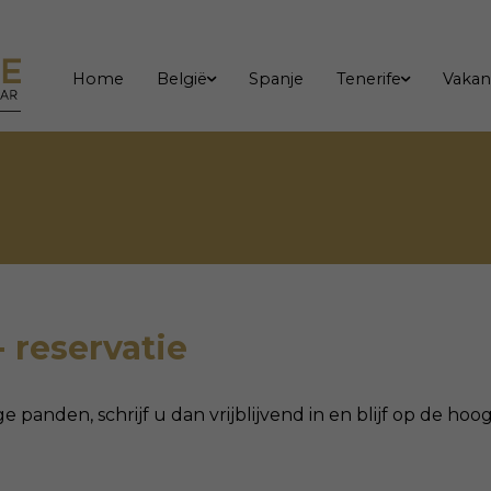
Home
België
Spanje
Tenerife
Vakan
- reservatie
ge panden, schrijf u dan vrijblijvend in en blijf op de h