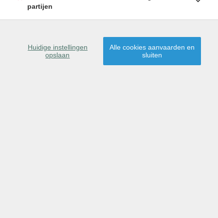
partijen
SCHRIJF U IN
Huidige instellingen
Alle cookies aanvaarden en
opslaan
sluiten
9290 Berlare
Dit pand is gereserveerd
voor verkoop.