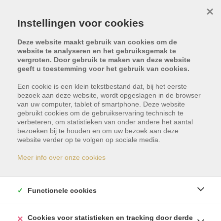
×
Instellingen voor cookies
Deze website maakt gebruik van cookies om de
website te analyseren en het gebruiksgemak te
vergroten. Door gebruik te maken van deze website
geeft u toestemming voor het gebruik van cookies.
Een cookie is een klein tekstbestand dat, bij het eerste
bezoek aan deze website, wordt opgeslagen in de browser
van uw computer, tablet of smartphone. Deze website
gebruikt cookies om de gebruikservaring technisch te
verbeteren, om statistieken van onder andere het aantal
bezoeken bij te houden en om uw bezoek aan deze
Dit pand is met optie -
website verder op te volgen op sociale media.
reservatie
Meer info over onze cookies
Indien u geïnteresseerd bent in gelijkaardige
Functionele cookies
panden, schrijf u dan vrijblijvend in en blijf op de
hoogte van ons meest recente aanbod.
Cookies voor statistieken en tracking door derde