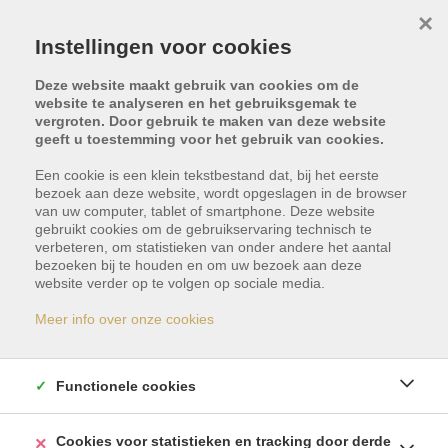
×
Instellingen voor cookies
Deze website maakt gebruik van cookies om de
website te analyseren en het gebruiksgemak te
vergroten. Door gebruik te maken van deze website
geeft u toestemming voor het gebruik van cookies.
Terug naar overzicht
Een cookie is een klein tekstbestand dat, bij het eerste
bezoek aan deze website, wordt opgeslagen in de browser
van uw computer, tablet of smartphone. Deze website
gebruikt cookies om de gebruikservaring technisch te
verbeteren, om statistieken van onder andere het aantal
bezoeken bij te houden en om uw bezoek aan deze
website verder op te volgen op sociale media.
Dit pand is verkocht
Meer info over onze cookies
Indien u geïnteresseerd bent in gelijkaardige
Functionele cookies
panden, schrijf u dan vrijblijvend in en blijf op de
hoogte van ons meest recente aanbod.
Cookies voor statistieken en tracking door derde