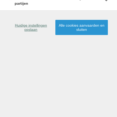
partijen
SCHRIJF U IN
Huidige instellingen
Alle cookies aanvaarden en
opslaan
sluiten
1000 Tenerife
Dit pand is verkocht,
proficiat aan de nieuwe
eigenaar(s)!