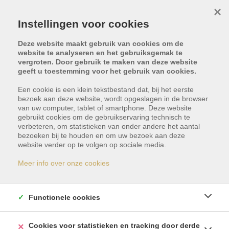
×
Instellingen voor cookies
Deze website maakt gebruik van cookies om de
website te analyseren en het gebruiksgemak te
vergroten. Door gebruik te maken van deze website
geeft u toestemming voor het gebruik van cookies.
Een cookie is een klein tekstbestand dat, bij het eerste
bezoek aan deze website, wordt opgeslagen in de browser
van uw computer, tablet of smartphone. Deze website
gebruikt cookies om de gebruikservaring technisch te
verbeteren, om statistieken van onder andere het aantal
bezoeken bij te houden en om uw bezoek aan deze
Dit pand is met optie -
website verder op te volgen op sociale media.
reservatie
Meer info over onze cookies
Indien u geïnteresseerd bent in gelijkaardige
Functionele cookies
panden, schrijf u dan vrijblijvend in en blijf op de
hoogte van ons meest recente aanbod.
Cookies voor statistieken en tracking door derde