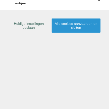
partijen
SCHRIJF U IN
Huidige instellingen
Alle cookies aanvaarden en
opslaan
sluiten
9160 Lokeren
Dit pand is gereserveerd
voor verkoop.