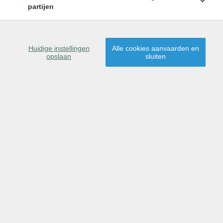
partijen
SCHRIJF U IN
38678 Adeje
Huidige instellingen
Alle cookies aanvaarden en
opslaan
sluiten
Dit pand is verkocht,
proficiat aan de nieuwe
eigenaar(s)!