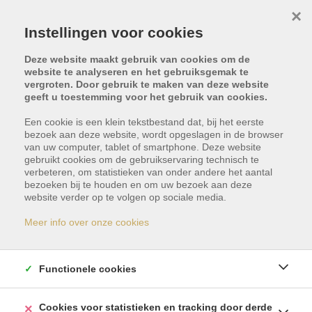
×
Instellingen voor cookies
Deze website maakt gebruik van cookies om de
website te analyseren en het gebruiksgemak te
vergroten. Door gebruik te maken van deze website
geeft u toestemming voor het gebruik van cookies.
Een cookie is een klein tekstbestand dat, bij het eerste
bezoek aan deze website, wordt opgeslagen in de browser
van uw computer, tablet of smartphone. Deze website
gebruikt cookies om de gebruikservaring technisch te
verbeteren, om statistieken van onder andere het aantal
bezoeken bij te houden en om uw bezoek aan deze
Dit pand is verkocht
website verder op te volgen op sociale media.
Meer info over onze cookies
Indien u geïnteresseerd bent in gelijkaardige
panden, schrijf u dan vrijblijvend in en blijf op de
Functionele cookies
hoogte van ons meest recente aanbod.
Cookies voor statistieken en tracking door derde