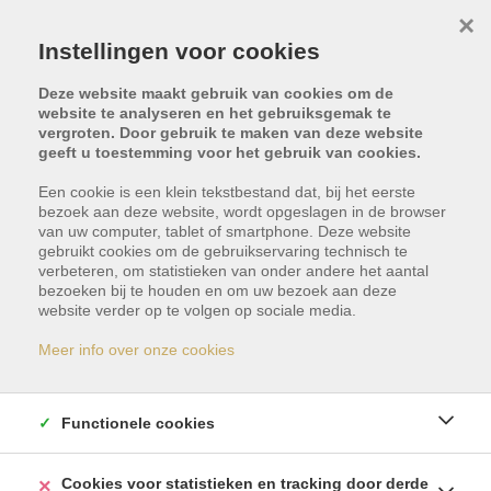
×
Instellingen voor cookies
Deze website maakt gebruik van cookies om de
website te analyseren en het gebruiksgemak te
vergroten. Door gebruik te maken van deze website
geeft u toestemming voor het gebruik van cookies.
Een cookie is een klein tekstbestand dat, bij het eerste
bezoek aan deze website, wordt opgeslagen in de browser
van uw computer, tablet of smartphone. Deze website
gebruikt cookies om de gebruikservaring technisch te
Dendermondesteenw
verbeteren, om statistieken van onder andere het aantal
bezoeken bij te houden en om uw bezoek aan deze
website verder op te volgen op sociale media.
12, 9070 Destelbergen
Meer info over onze cookies
Vraagprijs: € 299.000
Functionele cookies
Cookies voor statistieken en tracking door derde