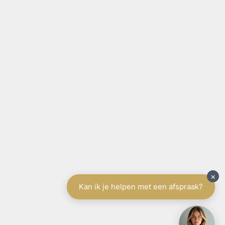
SITE NAVIGATIE
Home
België
Aanbod te koop
Aanbod te huur
Diensten
Schrijf u in
Spanje
Tenerife
Aanbod
Diensten
Schrijf u in
Vakantieverhuur
Contact
Gratis schatting
SCHRIJF U IN