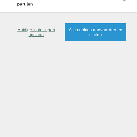
partijen
SCHRIJF U IN
9041 Oostakker
Huidige instellingen
Alle cookies aanvaarden en
opslaan
sluiten
Dit pand is verkocht,
proficiat aan de nieuwe
eigenaar(s)!