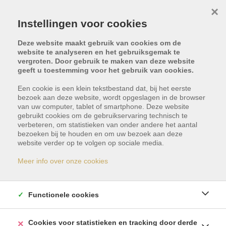
×
Instellingen voor cookies
Deze website maakt gebruik van cookies om de
website te analyseren en het gebruiksgemak te
vergroten. Door gebruik te maken van deze website
geeft u toestemming voor het gebruik van cookies.
Een cookie is een klein tekstbestand dat, bij het eerste
bezoek aan deze website, wordt opgeslagen in de browser
van uw computer, tablet of smartphone. Deze website
gebruikt cookies om de gebruikservaring technisch te
verbeteren, om statistieken van onder andere het aantal
bezoeken bij te houden en om uw bezoek aan deze
Dit pand is verkocht
website verder op te volgen op sociale media.
Meer info over onze cookies
Indien u geïnteresseerd bent in gelijkaardige
panden, schrijf u dan vrijblijvend in en blijf op de
Functionele cookies
hoogte van ons meest recente aanbod.
Cookies voor statistieken en tracking door derde