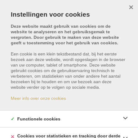
×
Instellingen voor cookies
Deze website maakt gebruik van cookies om de
website te analyseren en het gebruiksgemak te
vergroten. Door gebruik te maken van deze website
geeft u toestemming voor het gebruik van cookies.
Terug naar overzicht
Een cookie is een klein tekstbestand dat, bij het eerste
bezoek aan deze website, wordt opgeslagen in de browser
van uw computer, tablet of smartphone. Deze website
gebruikt cookies om de gebruikservaring technisch te
verbeteren, om statistieken van onder andere het aantal
bezoeken bij te houden en om uw bezoek aan deze
website verder op te volgen op sociale media.
Dit pand is verkocht
Meer info over onze cookies
Indien u geïnteresseerd bent in gelijkaardige
Functionele cookies
panden, schrijf u dan vrijblijvend in en blijf op de
hoogte van ons meest recente aanbod.
Cookies voor statistieken en tracking door derde