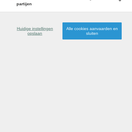
partijen
SCHRIJF U IN
Huidige instellingen
Alle cookies aanvaarden en
opslaan
sluiten
38650 Los Cristianos
Dit pand is verkocht,
proficiat aan de nieuwe
eigenaar(s)!