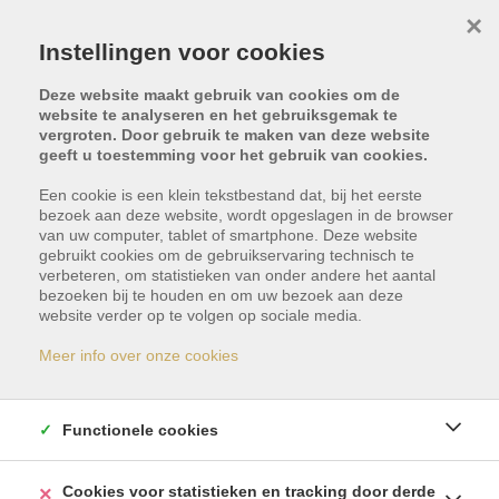
×
Instellingen voor cookies
Deze website maakt gebruik van cookies om de
website te analyseren en het gebruiksgemak te
vergroten. Door gebruik te maken van deze website
geeft u toestemming voor het gebruik van cookies.
Een cookie is een klein tekstbestand dat, bij het eerste
bezoek aan deze website, wordt opgeslagen in de browser
van uw computer, tablet of smartphone. Deze website
gebruikt cookies om de gebruikservaring technisch te
verbeteren, om statistieken van onder andere het aantal
bezoeken bij te houden en om uw bezoek aan deze
Dit pand is met optie -
website verder op te volgen op sociale media.
reservatie
Meer info over onze cookies
Indien u geïnteresseerd bent in gelijkaardige
Functionele cookies
panden, schrijf u dan vrijblijvend in en blijf op de
hoogte van ons meest recente aanbod.
Cookies voor statistieken en tracking door derde