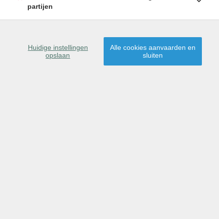
partijen
SCHRIJF U IN
Huidige instellingen
Alle cookies aanvaarden en
opslaan
sluiten
9160 Lokeren
Dit pand is gereserveerd
voor verkoop.