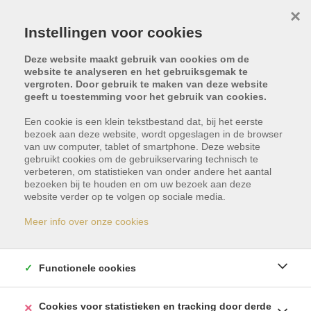
×
Instellingen voor cookies
Deze website maakt gebruik van cookies om de
website te analyseren en het gebruiksgemak te
vergroten. Door gebruik te maken van deze website
geeft u toestemming voor het gebruik van cookies.
Een cookie is een klein tekstbestand dat, bij het eerste
bezoek aan deze website, wordt opgeslagen in de browser
van uw computer, tablet of smartphone. Deze website
gebruikt cookies om de gebruikservaring technisch te
verbeteren, om statistieken van onder andere het aantal
bezoeken bij te houden en om uw bezoek aan deze
Dit pand is verkocht
website verder op te volgen op sociale media.
Meer info over onze cookies
Indien u geïnteresseerd bent in gelijkaardige
panden, schrijf u dan vrijblijvend in en blijf op de
Functionele cookies
hoogte van ons meest recente aanbod.
Cookies voor statistieken en tracking door derde