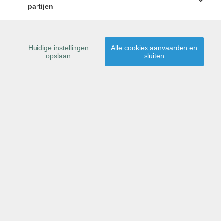
partijen
SCHRIJF U IN
9870 zulte
Huidige instellingen
Alle cookies aanvaarden en
opslaan
sluiten
Dit pand is verhuurd,
proficiat aan de nieuwe
huurder(s)!