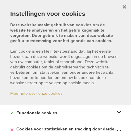
×
Instellingen voor cookies
Deze website maakt gebruik van cookies om de
website te analyseren en het gebruiksgemak te
vergroten. Door gebruik te maken van deze website
geeft u toestemming voor het gebruik van cookies.
Een cookie is een klein tekstbestand dat, bij het eerste
bezoek aan deze website, wordt opgeslagen in de browser
van uw computer, tablet of smartphone. Deze website
gebruikt cookies om de gebruikservaring technisch te
verbeteren, om statistieken van onder andere het aantal
bezoeken bij te houden en om uw bezoek aan deze
Dit pand is verhuurd
website verder op te volgen op sociale media.
Meer info over onze cookies
Indien u geïnteresseerd bent in gelijkaardige
panden, schrijf u dan vrijblijvend in en blijf op de
Functionele cookies
hoogte van ons meest recente aanbod.
Cookies voor statistieken en tracking door derde